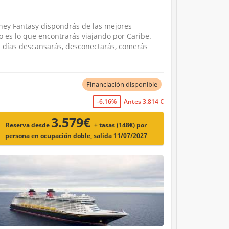
sney Fantasy dispondrás de las mejores
so es lo que encontrarás viajando por Caribe.
1 días descansarás, desconectarás, comerás
Financiación disponible
-6.16%
Antes 3.814 €
3.579€
Reserva desde
+ tasas (148€)
por
persona en ocupación doble, salida 11/07/2027