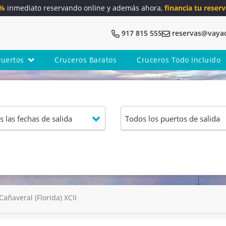
5%
inmediato reservando online y además ahora,
financia tu reserv
917 815 555
reservas@vaya
Puertos
Cruceros Baratos
Cruceros Todo Incluido
añaveral (Florida) XCII