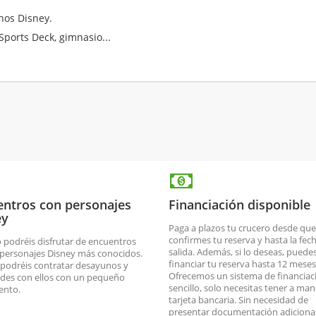
enos Disney.
ports Deck, gimnasio...
entros con personajes
Financiación disponible
ey
Paga a plazos tu crucero desde que
confirmes tu reserva y hasta la fec
 podréis disfrutar de encuentros
salida. Además, si lo deseas, puede
 personajes Disney más conocidos.
financiar tu reserva hasta 12 meses
 podréis contratar desayunos y
Ofrecemos un sistema de financiac
ades con ellos con un pequeño
sencillo, solo necesitas tener a man
ento.
tarjeta bancaria. Sin necesidad de
presentar documentación adicional