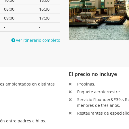
10:00
18:00
08:00
16:30
09:00
17:30
-
-
Ver itinerario completo
El precio no incluye
tes ambientados en distintas
Propinas.
Paquete aeroterrestre.
Servicio Flounder&#39;s Ree
menores de tres años.
Restaurantes de especiali
ón entre padres e hijos.