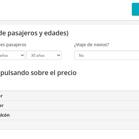
de pasajeros y edades)
es pasajeros
¿Viaje de novios?
a pulsando sobre el precio
or
or
alcón