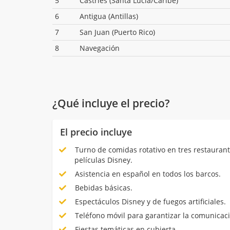
5
Castries (Santa Lucía/Caribe)
6
Antigua (Antillas)
7
San Juan (Puerto Rico)
8
Navegación
¿Qué incluye el precio?
El precio incluye
Turno de comidas rotativo en tres restauran
películas Disney.
Asistencia en español en todos los barcos.
Bebidas básicas.
Espectáculos Disney y de fuegos artificiales.
Teléfono móvil para garantizar la comunicaci
Fiestas temáticas en cubierta.