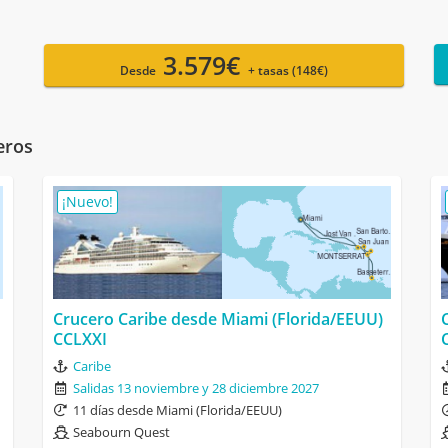
3.579€
Desde
+ tasas (148€)
eros
¡Nuevo!
Crucero Caribe desde Miami (Florida/EEUU)
CCLXXI
Caribe
Salidas 13 noviembre y 28 diciembre 2027
11 días desde Miami (Florida/EEUU)
Seabourn Quest