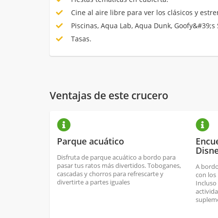
Cine al aire libre para ver los clásicos y estr
Piscinas, Aqua Lab, Aqua Dunk, Goofy&#39;s S
Tasas.
Ventajas de este crucero
Parque acuático
Encu
Disn
Disfruta de parque acuático a bordo para
pasar tus ratos más divertidos. Toboganes,
A bordo
cascadas y chorros para refrescarte y
con los
divertirte a partes iguales
Incluso
activid
suplem