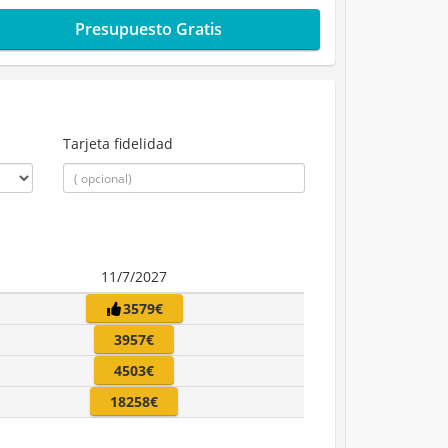
Presupuesto Gratis
Tarjeta fidelidad
11/7/2027
3579€
3957€
4503€
18258€