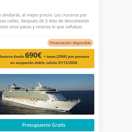
olvidarás, al mejor precio. Los cruceros por
cas calles. Después de 5 días de desconexión
solo unos pasos y reserva lo que soñabas.
Financiación disponible
690€
Reserva desde
+ tasas (256€)
por persona
en ocupación doble, salida 31/12/2026
Presupuesto Gratis