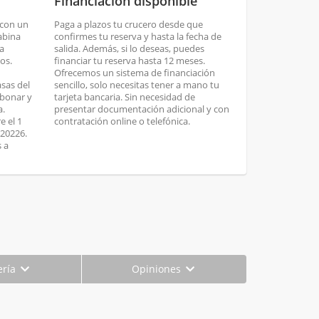
Financiación disponible
 con un
Paga a plazos tu crucero desde que
abina
confirmes tu reserva y hasta la fecha de
ta
salida. Además, si lo deseas, puedes
os.
financiar tu reserva hasta 12 meses.
Ofrecemos un sistema de financiación
asas del
sencillo, solo necesitas tener a mano tu
abonar y
tarjeta bancaria. Sin necesidad de
a.
presentar documentación adicional y con
e el 1
contratación online o telefónica.
 20226.
s a
ería
Opiniones