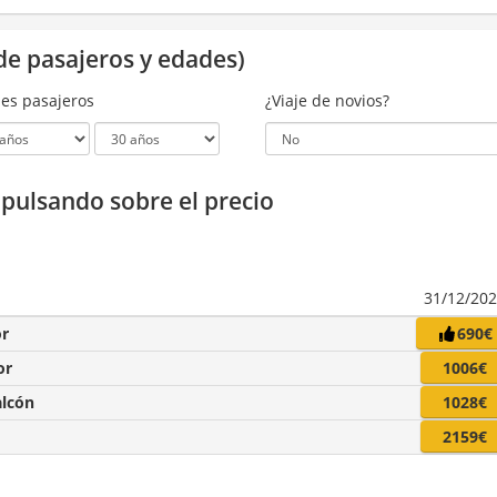
de pasajeros y edades)
es pasajeros
¿Viaje de novios?
a pulsando sobre el precio
31/12/20
or
690€
or
1006€
alcón
1028€
2159€