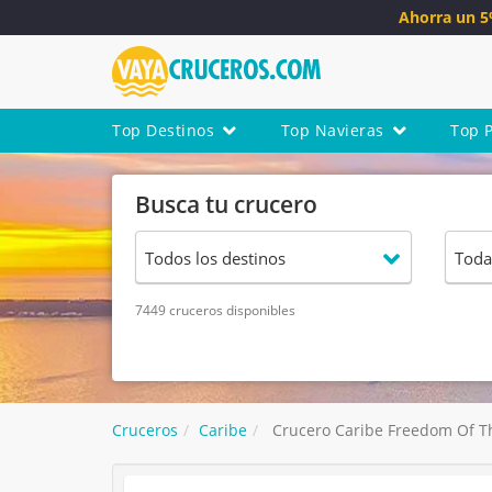
Ahorra un 
Top Destinos
Top Navieras
Top 
Busca tu crucero
7449 cruceros disponibles
Cruceros
Caribe
Crucero Caribe Freedom Of Th