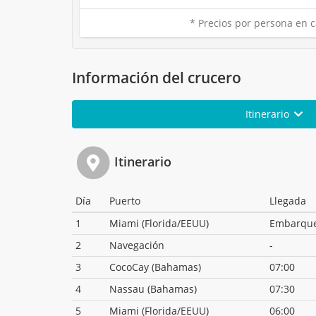
* Precios por persona en c
Información del crucero
Itinerario
Itinerario
Día
Puerto
Llegada
1
Miami (Florida/EEUU)
Embarqu
2
Navegación
-
3
CocoCay (Bahamas)
07:00
4
Nassau (Bahamas)
07:30
5
Miami (Florida/EEUU)
06:00