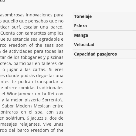
 asombrosas innovaciones para
Tonelaje
do aquello que pensabas que no
Eslora
icar surf, escalar una pared,
c. Cuenta con camarotes amplios
Manga
que tu estancia sea agradable e
Velocidad
arco Freedom of the seas son
 de actividades para todas las
Capacidad pasajeros
tar de los toboganes y piscinas
teca, participar en talleres de
e o jugar a las cartas. Si eres
ages donde podrás degustar una
antes te podrán transportar a
 te ofrece comidas tradicionales
s el Windjammer un buffet con
y la mejor pizzería Sorrento’s,
 y Sabor Modern Mexican entre
contraras en el spa, con sus
en solárium, 6 Jacuzzis, dos de
 masajes relajantes. Vive unas
ordo del barco Freedom of the