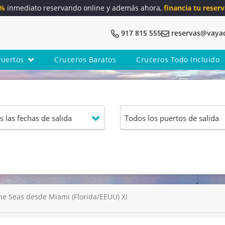
5%
inmediato reservando online y además ahora,
financia tu reserv
917 815 555
reservas@vaya
Puertos
Cruceros Baratos
Cruceros Todo Incluido
e Seas desde Miami (Florida/EEUU) XI