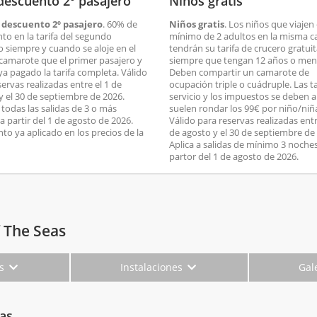
descuento 2º pasajero
Niños gratis
 descuento 2º pasajero
. 60% de
Niños gratis
. Los niños que viajen
to en la tarifa del segundo
mínimo de 2 adultos en la misma c
o siempre y cuando se aloje en el
tendrán su tarifa de crucero gratui
amarote que el primer pasajero y
siempre que tengan 12 años o men
ya pagado la tarifa completa. Válido
Deben compartir un camarote de
ervas realizadas entre el 1 de
ocupación triple o cuádruple. Las t
y el 30 de septiembre de 2026.
servicio y los impuestos se deben 
 todas las salidas de 3 o más
suelen rondar los 99€ por niño/niñ
a partir del 1 de agosto de 2026.
Válido para reservas realizadas entr
to ya aplicado en los precios de la
de agosto y el 30 de septiembre de
Aplica a salidas de mínimo 3 noche
partor del 1 de agosto de 2026.
 The Seas
es
Instalaciones
Gal
as