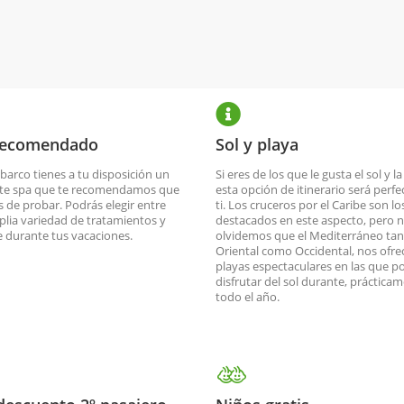
recomendado
Sol y playa
 barco tienes a tu disposición un
Si eres de los que le gusta el sol y la
nte spa que te recomendamos que
esta opción de itinerario será perfe
s de probar. Podrás elegir entre
ti. Los cruceros por el Caribe son l
lia variedad de tratamientos y
destacados en este aspecto, pero 
te durante tus vacaciones.
olvidemos que el Mediterráneo ta
Oriental como Occidental, nos ofre
playas espectaculares en las que 
disfrutar del sol durante, prácticam
todo el año.