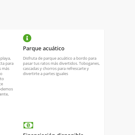
Parque acuático
 playa,
Disfruta de parque acuático a bordo para
cta para
pasar tus ratos más divertidos. Toboganes,
os más
cascadas y chorros para refrescarte y
no
divertirte a partes iguales
nto
ce
podemos
ente,