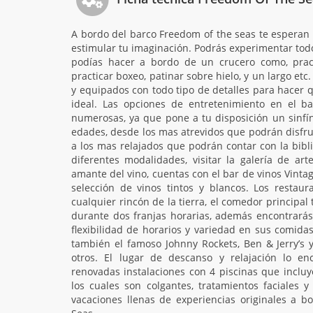
A bordo del barco Freedom of the seas te esperan
estimular tu imaginación. Podrás experimentar to
podías hacer a bordo de un crucero como, pract
practicar boxeo, patinar sobre hielo, y un largo et
y equipados con todo tipo de detalles para hacer 
ideal. Las opciones de entretenimiento en el b
numerosas, ya que pone a tu disposición un sinfín
edades, desde los mas atrevidos que podrán disfru
a los mas relajados que podrán contar con la biblio
diferentes modalidades, visitar la galería de art
amante del vino, cuentas con el bar de vinos Vint
selección de vinos tintos y blancos. Los restaur
cualquier rincón de la tierra, el comedor principal
durante dos franjas horarias, además encontrará
flexibilidad de horarios y variedad en sus comidas 
también el famoso Johnny Rockets, Ben & Jerry’s
otros. El lugar de descanso y relajación lo en
renovadas instalaciones con 4 piscinas que incluy
los cuales son colgantes, tratamientos faciales y
vacaciones llenas de experiencias originales a b