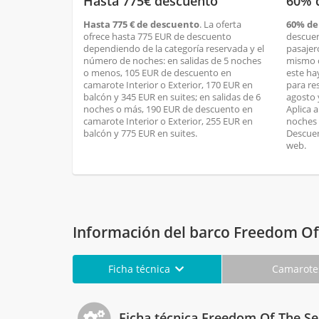
Hasta 775€ descuento
60% 
Hasta 775 € de descuento
. La oferta
60% de
ofrece hasta 775 EUR de descuento
descuen
dependiendo de la categoría reservada y el
pasajer
número de noches: en salidas de 5 noches
mismo c
o menos, 105 EUR de descuento en
este ha
camarote Interior o Exterior, 170 EUR en
para res
balcón y 345 EUR en suites; en salidas de 6
agosto 
noches o más, 190 EUR de descuento en
Aplica a
camarote Interior o Exterior, 255 EUR en
noches 
balcón y 775 EUR en suites.
Descuen
web.
Información del barco Freedom Of
Ficha técnica
Camarot
Ficha técnica Freedom Of The Se