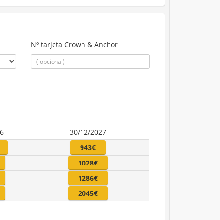
Nº tarjeta Crown & Anchor
26
30/12/2027
943€
1028€
1286€
2045€