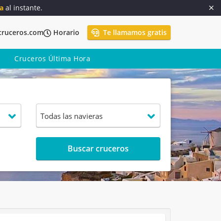
a
al instante.
cruceros.com
Horario
Te llamamos gratis
Cruceros Última Hora
Buscar cruceros