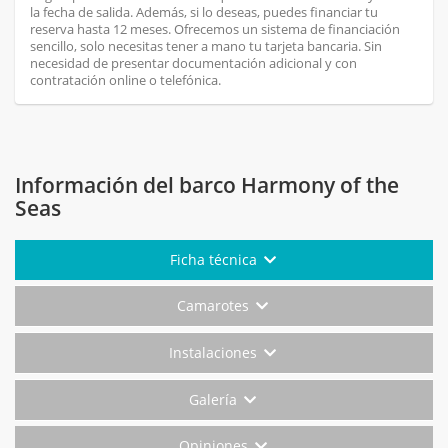
la fecha de salida. Además, si lo deseas, puedes financiar tu
reserva hasta 12 meses. Ofrecemos un sistema de financiación
sencillo, solo necesitas tener a mano tu tarjeta bancaria. Sin
necesidad de presentar documentación adicional y con
contratación online o telefónica.
Información del barco Harmony of the
Seas
Ficha técnica
Camarotes
Instalaciones
Galería
Opiniones