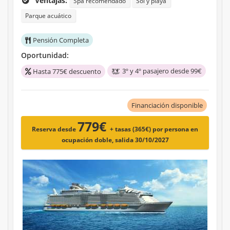
Ventajas:
Spa recomendado
Sol y playa
Parque acuático
Pensión Completa
Oportunidad:
3º y 4º pasajero desde 99€
Hasta 775€ descuento
Financiación disponible
779€
Reserva desde
+ tasas (365€)
por persona en
ocupación doble, salida 30/10/2027