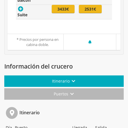
balcón
3433€
2531€
Suite
* Precios por persona en
cabina doble.
Información del crucero
Itinerario
Puertos
Itinerario
Día
Puerto
Llegada
Salida