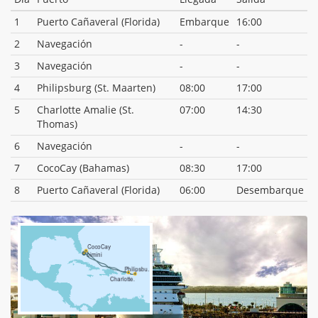
1
Puerto Cañaveral (Florida)
Embarque
16:00
2
Navegación
-
-
3
Navegación
-
-
4
Philipsburg (St. Maarten)
08:00
17:00
5
Charlotte Amalie (St.
07:00
14:30
Thomas)
6
Navegación
-
-
7
CocoCay (Bahamas)
08:30
17:00
8
Puerto Cañaveral (Florida)
06:00
Desembarque