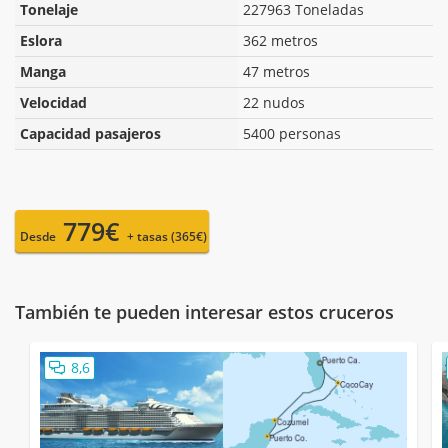
Tonelaje
227963 Toneladas
Eslora
362 metros
Manga
47 metros
Velocidad
22 nudos
Capacidad pasajeros
5400 personas
779€
Desde
+ tasas (365€)
También te pueden interesar estos cruceros
8,6