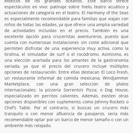
exóticos de los grandes océanos. Este barco ofrece
espectáculos en vivo: patinaje sobre hielo, teatro acuático y
actuaciones de categoría en el teatro. El Harmony of the Seas
es especialmente recomendable para familias que viajan con
niños de todas las edades, ya que ofrece una amplia variedad
de actividades incluidas en el precio. También es una
excelente opción para cruceristas aventureros, puesto que
cuenta con numerosas instalaciones sin coste adicional que
permiten disfrutar de una experiencia muy activa, como la
tirolina, el simulador de surf o el rocódromo. Asimismo, es
una elección acertada para los amantes de la gastronomía
variada, ya que el precio del crucero incluye múltiples
opciones de restauración. Entre ellas destacan El Loco Fresh,
un restaurante informal de comida mexicana; Windjammer
Marketplace, con una gran selección de platos
internacionales; la pizzería Sorrento’s Pizza; o Dog House,
especializado en perritos calientes. Además, existen otras
opciones disponibles con suplemento, como Johnny Rockets o
Chef’s Table. Por el contrario, si buscas un crucero más
tranquilo o con menor afluencia de pasajeros, sería más
recomendable optar por un barco de menor tamaño o con un
ambiente más relajado.