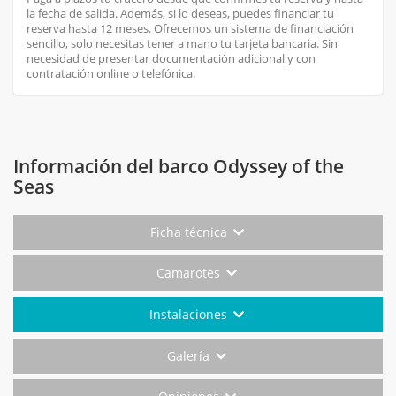
la fecha de salida. Además, si lo deseas, puedes financiar tu
reserva hasta 12 meses. Ofrecemos un sistema de financiación
sencillo, solo necesitas tener a mano tu tarjeta bancaria. Sin
necesidad de presentar documentación adicional y con
contratación online o telefónica.
Información del barco Odyssey of the
Seas
Ficha técnica
Camarotes
Instalaciones
Galería