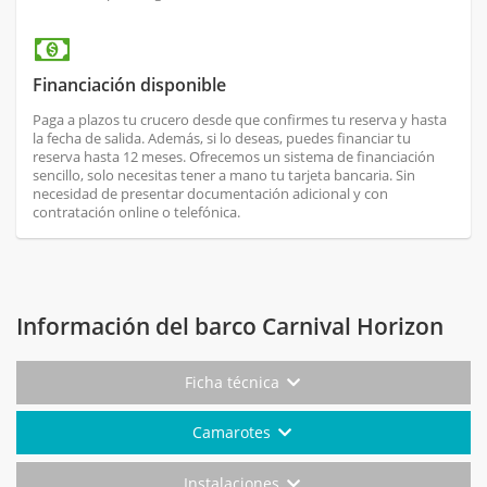
Financiación disponible
Paga a plazos tu crucero desde que confirmes tu reserva y hasta
la fecha de salida. Además, si lo deseas, puedes financiar tu
reserva hasta 12 meses. Ofrecemos un sistema de financiación
sencillo, solo necesitas tener a mano tu tarjeta bancaria. Sin
necesidad de presentar documentación adicional y con
contratación online o telefónica.
Información del barco Carnival Horizon
Ficha técnica
Camarotes
Instalaciones