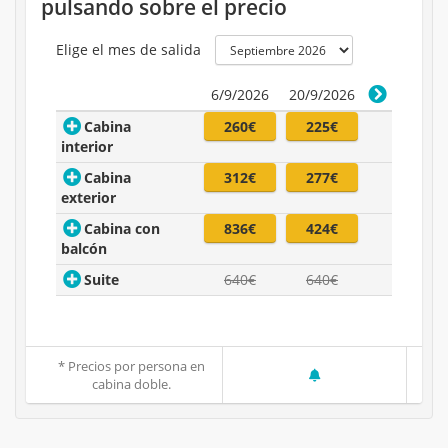
pulsando sobre el precio
Elige el mes de salida
6/9/2026
20/9/2026
Cabina
260€
225€
interior
Cabina
312€
277€
exterior
Cabina con
836€
424€
balcón
Suite
640€
640€
* Precios por persona en
cabina doble.