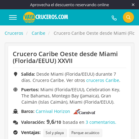
Aprovecha el descuento reservando online
917 815 555
Cruceros
Caribe
Crucero Caribe Oeste desde Miami (Flori
Crucero Caribe Oeste desde Miami
(Florida/EEUU) XXVII
Salida:
Desde Miami (Florida/EEUU) durante 7
días. Crucero Caribe. Ver otros
cruceros Caribe
.
Puertos:
Miami (Florida/EEUU), Celebration Key,
The Bahamas, Montego Bay (Jamaica), Gran
Caimán (Islas Caimán), Miami (Florida/EEUU).
Barco:
Carnival Horizon
9,6
Valoración:
/10
basada en
3 comentarios.
Ventajas:
Sol y playa
Parque acuático