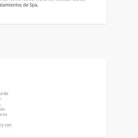
atamientos de Spa.
ha de
s
.
ión
o tu
 y con