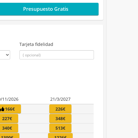
Presupuesto Gratis
Tarjeta fidelidad
9/11/2026
21/3/2027
166€
226€
227€
348€
340€
513€
1300€
1226€