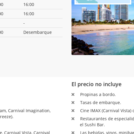
00
16:00
00
16:00
-
00
Desembarque
El precio no incluye
Propinas a bordo.
Tasas de embarque.
am, Carnival Imagination,
Cine IMAX (Carnival Vista) 
reeze).
Restaurantes de especialid
el Sushi Bar.
 Carnival Vista, Carnival
Las bebidas, vinos, minibar,