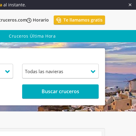
a
al instante.
cruceros.com
Horario
Te llamamos gratis
Cruceros Última Hora
Buscar cruceros