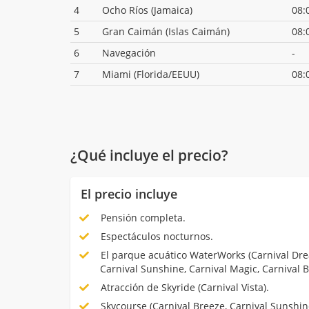
4
Ocho Ríos (Jamaica)
08:
5
Gran Caimán (Islas Caimán)
08:
6
Navegación
-
7
Miami (Florida/EEUU)
08:
¿Qué incluye el precio?
El precio incluye
Pensión completa.
Espectáculos nocturnos.
El parque acuático WaterWorks (Carnival Dre
Carnival Sunshine, Carnival Magic, Carnival B
Atracción de Skyride (Carnival Vista).
Skycourse (Carnival Breeze, Carnival Sunshine,