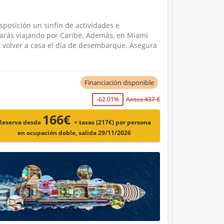
sposición un sinfín de actividades e
trarás viajando por Caribe. Además, en Miami
s volver a casa el día de desembarque. Asegura
Financiación disponible
-62.01%
Antes 437 €
166€
Reserva desde
+ tasas (217€)
por persona
en ocupación doble, salida 29/11/2026