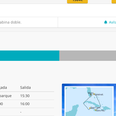
abina doble.
Aví
gada
Salida
barque
15:30
00
16:00
-