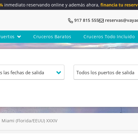
5%
inmediato reservando online y además ahora,
financia tu reserv
917 815 555
reservas@vaya
Puertos
Cruceros Baratos
Cruceros Todo Incluido
 Miami (Florida/EEUU) XXXIV