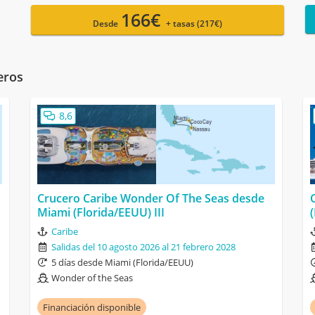
166€
Desde
+ tasas (217€)
eros
8,6
Crucero Caribe Wonder Of The Seas desde
Miami (Florida/EEUU) III
Caribe
Salidas del 10 agosto 2026 al 21 febrero 2028
5 días desde Miami (Florida/EEUU)
Wonder of the Seas
Financiación disponible