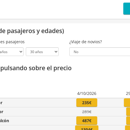
de pasajeros y edades)
es pasajeros
¿Viaje de novios?
a pulsando sobre el precio
4/10/2026
2
or
235€
or
289€
alcón
487€
1304€