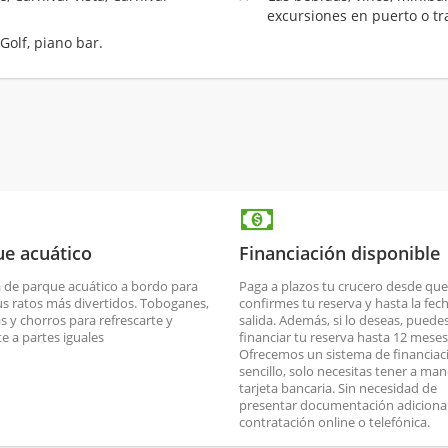
excursiones en puerto o tr
Golf, piano bar.
e acuático
Financiación disponible
a de parque acuático a bordo para
Paga a plazos tu crucero desde que
us ratos más divertidos. Toboganes,
confirmes tu reserva y hasta la fec
s y chorros para refrescarte y
salida. Además, si lo deseas, puede
te a partes iguales
financiar tu reserva hasta 12 meses
Ofrecemos un sistema de financiac
sencillo, solo necesitas tener a man
tarjeta bancaria. Sin necesidad de
presentar documentación adicional
contratación online o telefónica.