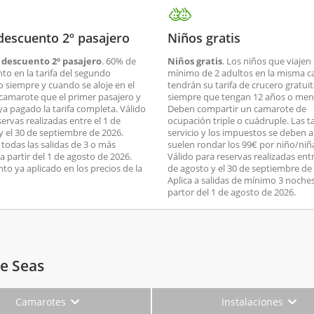
descuento 2º pasajero
Niños gratis
 descuento 2º pasajero
. 60% de
Niños gratis
. Los niños que viajen
to en la tarifa del segundo
mínimo de 2 adultos en la misma c
o siempre y cuando se aloje en el
tendrán su tarifa de crucero gratui
amarote que el primer pasajero y
siempre que tengan 12 años o men
ya pagado la tarifa completa. Válido
Deben compartir un camarote de
ervas realizadas entre el 1 de
ocupación triple o cuádruple. Las t
y el 30 de septiembre de 2026.
servicio y los impuestos se deben 
 todas las salidas de 3 o más
suelen rondar los 99€ por niño/niñ
a partir del 1 de agosto de 2026.
Válido para reservas realizadas entr
to ya aplicado en los precios de la
de agosto y el 30 de septiembre de
Aplica a salidas de mínimo 3 noche
partor del 1 de agosto de 2026.
he Seas
Camarotes
Instalaciones