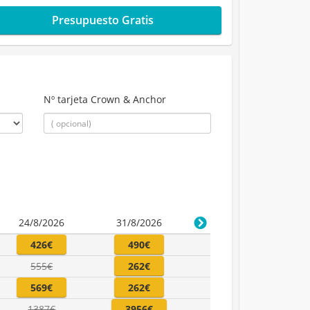
Presupuesto Gratis
Nº tarjeta Crown & Anchor
24/8/2026
31/8/2026
426€
490€
555€
262€
569€
262€
1387€
3956€