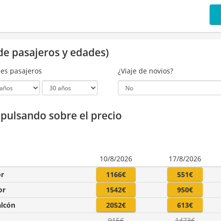
de pasajeros y edades)
es pasajeros
¿Viaje de novios?
a pulsando sobre el precio
10/8/2026
17/8/2026
or
1166€
551€
or
1542€
950€
alcón
2052€
613€
915€
1473€