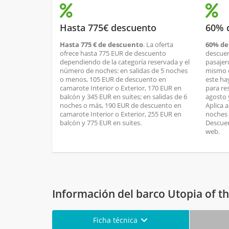
Hasta 775€ descuento
60% 
Hasta 775 € de descuento
. La oferta
60% de
ofrece hasta 775 EUR de descuento
descuen
dependiendo de la categoría reservada y el
pasajer
número de noches: en salidas de 5 noches
mismo c
o menos, 105 EUR de descuento en
este ha
camarote Interior o Exterior, 170 EUR en
para res
balcón y 345 EUR en suites; en salidas de 6
agosto 
noches o más, 190 EUR de descuento en
Aplica a
camarote Interior o Exterior, 255 EUR en
noches 
balcón y 775 EUR en suites.
Descuen
web.
Información del barco Utopia of t
Ficha técnica