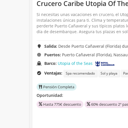
Crucero Caribe Utopia Of The 
Si necesitas unas vacaciones en crucero, el Uto
instalaciones únicas para ti. Clima y temperat
perderte Puerto Cañaveral y sus típicos platos 
día de desembarque. Asegura tus plazas en solo
Salida:
Desde Puerto Cañaveral (Florida) dur
Puertos:
Puerto Cañaveral (Florida), Nassau
Barco:
Utopia of the Seas
Ventajas:
Spa recomendado
Sol y playa
Pa
Pensión Completa
Oportunidad:
Hasta 775€ descuento
60% descuento 2º pas