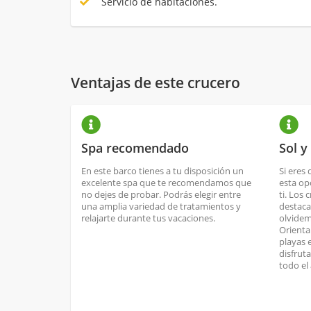
Servicio de habitaciones.
Ventajas de este crucero
Spa recomendado
Sol y
En este barco tienes a tu disposición un
Si eres 
excelente spa que te recomendamos que
esta op
no dejes de probar. Podrás elegir entre
ti. Los 
una amplia variedad de tratamientos y
destaca
relajarte durante tus vacaciones.
olvidem
Orienta
playas 
disfrut
todo el