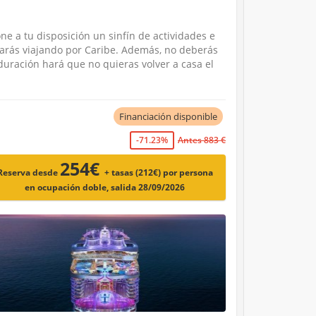
I
ne a tu disposición un sinfín de actividades e
trarás viajando por Caribe. Además, no deberás
duración hará que no quieras volver a casa el
Financiación disponible
-71.23%
Antes 883 €
254€
Reserva desde
+ tasas (212€)
por persona
en ocupación doble, salida 28/09/2026