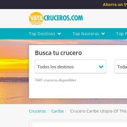
Ahorra un 
Top Destinos
Top Navieras
Top 
Busca tu crucero
7441 cruceros disponibles
Cruceros
Caribe
Crucero Caribe Utopia Of The S