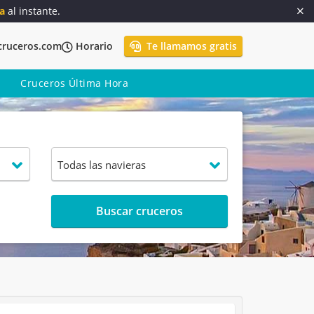
a
al instante.
cruceros.com
Horario
Te llamamos gratis
Cruceros Última Hora
Buscar cruceros