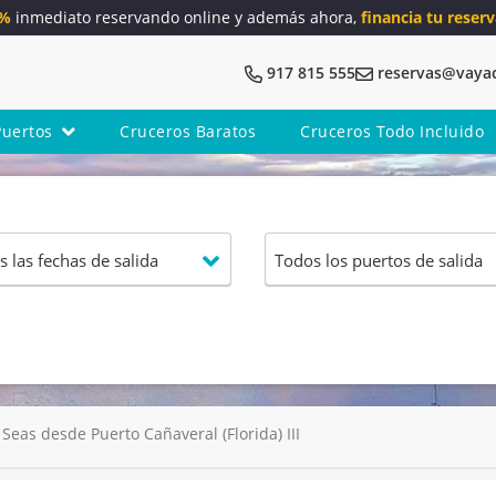
5%
inmediato reservando online y además ahora,
financia tu reserv
917 815 555
reservas@vaya
Puertos
Cruceros Baratos
Cruceros Todo Incluido
eas desde Puerto Cañaveral (Florida) III