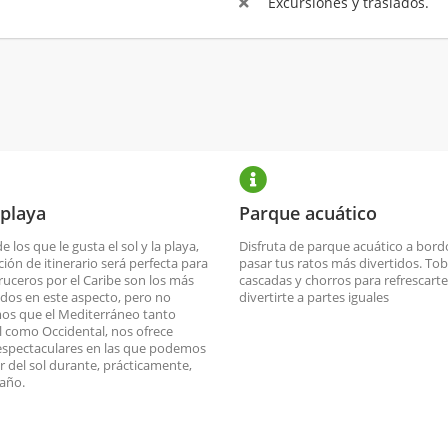
Excursiones y traslados.
 playa
Parque acuático
de los que le gusta el sol y la playa,
Disfruta de parque acuático a bord
ción de itinerario será perfecta para
pasar tus ratos más divertidos. To
cruceros por el Caribe son los más
cascadas y chorros para refrescarte
dos en este aspecto, pero no
divertirte a partes iguales
os que el Mediterráneo tanto
l como Occidental, nos ofrece
espectaculares en las que podemos
ar del sol durante, prácticamente,
 año.