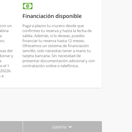
Financiación disponible
 con un
Paga a plazos tu crucero desde que
abina
confirmes tu reserva y hasta la fecha de
ta
salida. Además, si lo deseas, puedes
os.
financiar tu reserva hasta 12 meses.
Ofrecemos un sistema de financiación
asas del
sencillo, solo necesitas tener a mano tu
abonar y
tarjeta bancaria. Sin necesidad de
a.
presentar documentación adicional y con
e el 1
contratación online o telefónica.
 20226.
s a
Galería