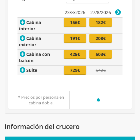
23/8/2026
27/8/2026
Cabina
156€
182€
interior
Cabina
191€
208€
exterior
Cabina con
425€
503€
balcón
Suite
729€
542€
* Precios por persona en
cabina doble.
Información del crucero