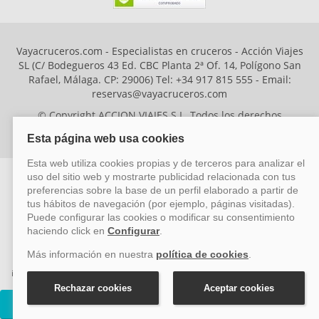
Vayacruceros.com - Especialistas en cruceros - Acción Viajes
SL (C/ Bodegueros 43 Ed. CBC Planta 2ª Of. 14, Polígono San
Rafael, Málaga. CP: 29006) Tel: +34 917 815 555 - Email:
reservas@vayacruceros.com
© Copyright ACCION VIAJES S.L. Todos los derechos
reservados. Autorización nº 29780-2
ACCION VIAJES SL ha sido beneficiaria del Fondo Europeo de Desarrollo
Regional (FEDER), cuyo objetivo es mejorar la competitividad de las pymes
mediante el impulso de la innovación, el desarrollo tecnológico, la
investigación de calidad y el uso seguro y fiable del ciberespacio. Gracias a
esta financiación, la empresa ha puesto en marcha un Plan de Acción
durante el año 2026 para reforzar su competitividad empresarial,
Cruceros Carnival Paradise
promoviendo la innovación y la ciberseguridad. Para ello, ha contado con el