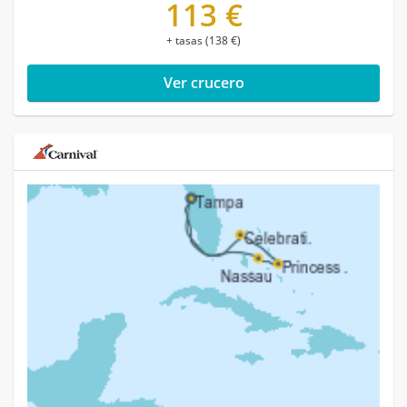
113 €
+ tasas (138 €)
Ver crucero