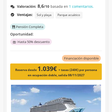
8,6
Valoración:
/10
basada en
1 comentarios.
Ventajas:
Sol y playa
Parque acuático
Pensión Completa
Oportunidad:
Hasta 50% descuento
Financiación disponible
1.039€
Reserva desde
+ tasas (240€)
por persona
en ocupación doble, salida 08/11/2027