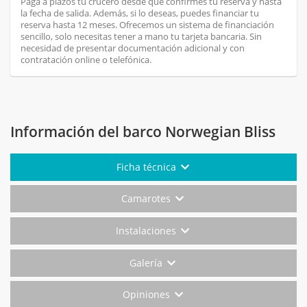
Paga a plazos tu crucero desde que confirmes tu reserva y hasta
la fecha de salida. Además, si lo deseas, puedes financiar tu
reserva hasta 12 meses. Ofrecemos un sistema de financiación
sencillo, solo necesitas tener a mano tu tarjeta bancaria. Sin
necesidad de presentar documentación adicional y con
contratación online o telefónica.
Información del barco Norwegian Bliss
Ficha técnica
Camarotes
Instalaciones
Galería
Opiniones