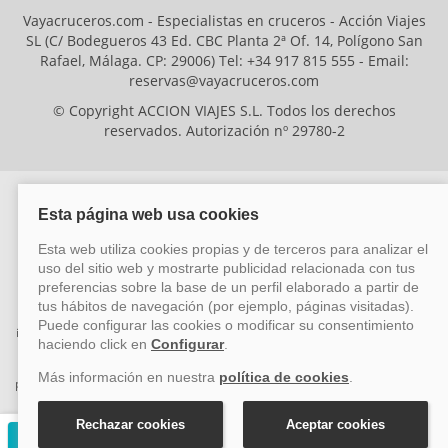
Vayacruceros.com - Especialistas en cruceros - Acción Viajes
SL (C/ Bodegueros 43 Ed. CBC Planta 2ª Of. 14, Polígono San
Rafael, Málaga. CP: 29006) Tel: +34 917 815 555 - Email:
reservas@vayacruceros.com
© Copyright ACCION VIAJES S.L. Todos los derechos
reservados. Autorización nº 29780-2
ACCION VIAJES SL ha sido beneficiaria del Fondo Europeo de Desarrollo
Regional (FEDER), cuyo objetivo es mejorar la competitividad de las pymes
mediante el impulso de la innovación, el desarrollo tecnológico, la
investigación de calidad y el uso seguro y fiable del ciberespacio. Gracias a
esta financiación, la empresa ha puesto en marcha un Plan de Acción
durante el año 2026 para reforzar su competitividad empresarial,
promoviendo la innovación y la ciberseguridad. Para ello, ha contado con el
apoyo de los programas Pyme Innova y Pyme Cibersegura de la Cámara
de Comercio de Málaga. #EuropaSeSiente
Solicitar presupuesto gratuito