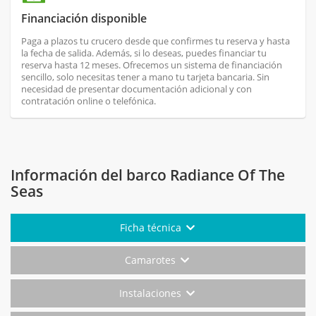
Financiación disponible
Paga a plazos tu crucero desde que confirmes tu reserva y hasta
la fecha de salida. Además, si lo deseas, puedes financiar tu
reserva hasta 12 meses. Ofrecemos un sistema de financiación
sencillo, solo necesitas tener a mano tu tarjeta bancaria. Sin
necesidad de presentar documentación adicional y con
contratación online o telefónica.
Información del barco Radiance Of The
Seas
Ficha técnica
Camarotes
Instalaciones