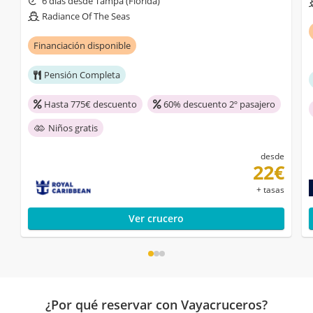
6 días desde Tampa (Florida)
Radiance Of The Seas
Financiación disponible
Pensión Completa
Hasta 775€ descuento
60% descuento 2º pasajero
Niños gratis
desde
22€
+ tasas
Ver crucero
¿Por qué reservar con Vayacruceros?