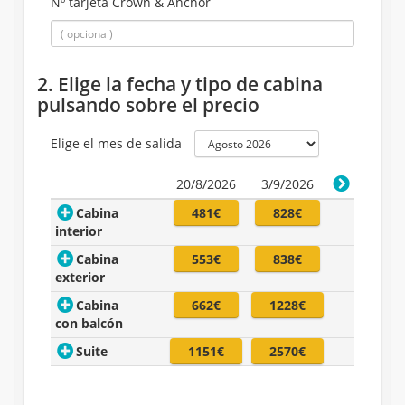
Nº tarjeta Crown & Anchor
2. Elige la fecha y tipo de cabina
pulsando sobre el precio
Elige el mes de salida
20/8/2026
3/9/2026
Cabina
481€
828€
interior
Cabina
553€
838€
exterior
Cabina
662€
1228€
con balcón
Suite
1151€
2570€