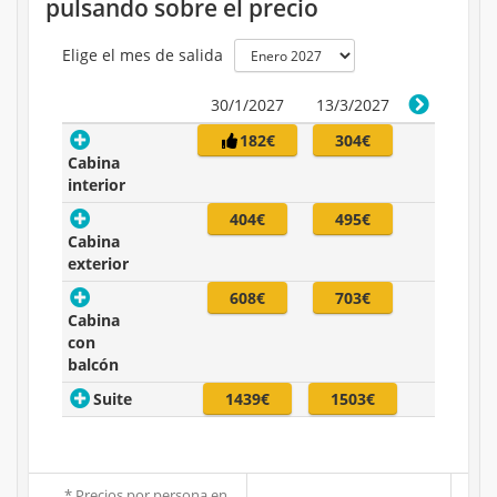
pulsando sobre el precio
Elige el mes de salida
30/1/2027
13/3/2027
182€
304€
Cabina
interior
404€
495€
Cabina
exterior
608€
703€
Cabina
con
balcón
Suite
1439€
1503€
* Precios por persona en