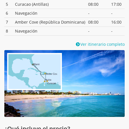
5
Curacao (Antillas)
08:00
17:00
6
Navegación
-
-
7
Amber Cove (República Dominicana)
08:00
16:00
8
Navegación
-
-
Ver itinerario completo
¿Qué incluye el precio?