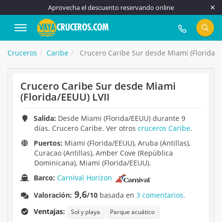
Aprovecha el descuento reservando online
917 815 555
Cruceros
Caribe
Crucero Caribe Sur desde Miami (Florida/E
Crucero Caribe Sur desde Miami
(Florida/EEUU) LVII
Salida:
Desde Miami (Florida/EEUU) durante 9
días. Crucero Caribe. Ver otros
cruceros Caribe
.
Puertos:
Miami (Florida/EEUU), Aruba (Antillas),
Curacao (Antillas), Amber Cove (República
Dominicana), Miami (Florida/EEUU).
Barco:
Carnival Horizon
9,6
Valoración:
/10
basada en
3 comentarios.
Ventajas:
Sol y playa
Parque acuático