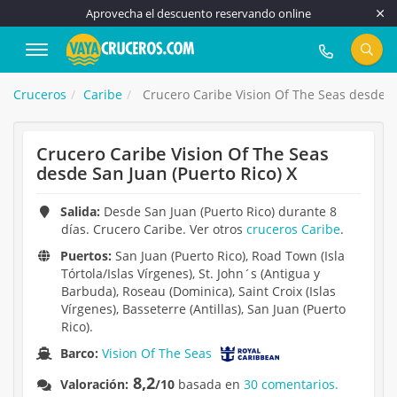
Aprovecha el descuento reservando online
917 815 555
Cruceros
Caribe
Crucero Caribe Vision Of The Seas desde Sa
Crucero Caribe Vision Of The Seas
desde San Juan (Puerto Rico) X
Salida:
Desde San Juan (Puerto Rico) durante 8
días. Crucero Caribe. Ver otros
cruceros Caribe
.
Puertos:
San Juan (Puerto Rico), Road Town (Isla
Tórtola/Islas Vírgenes), St. John´s (Antigua y
Barbuda), Roseau (Dominica), Saint Croix (Islas
Vírgenes), Basseterre (Antillas), San Juan (Puerto
Rico).
Barco:
Vision Of The Seas
8,2
Valoración:
/10
basada en
30 comentarios.