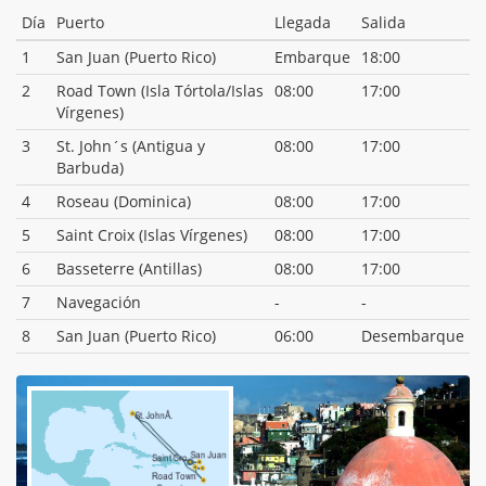
Día
Puerto
Llegada
Salida
1
San Juan (Puerto Rico)
Embarque
18:00
2
Road Town (Isla Tórtola/Islas
08:00
17:00
Vírgenes)
3
St. John´s (Antigua y
08:00
17:00
Barbuda)
4
Roseau (Dominica)
08:00
17:00
5
Saint Croix (Islas Vírgenes)
08:00
17:00
6
Basseterre (Antillas)
08:00
17:00
7
Navegación
-
-
8
San Juan (Puerto Rico)
06:00
Desembarque