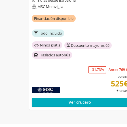
8 días desde Barcelona
MSC Meraviglia
Financiación disponible
Todo Incluido
Niños gratis
Descuento mayores 65
Traslados autobús
-31.73%
Antes 769 
desd
525
+ tasa
Ver crucero