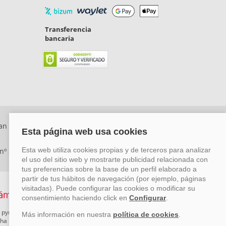
Transferencia
bancaria
an Rafael, Málaga. CP: 29006) Tel: +34 917 815 555 -
 nº 29780-2
 pymes mediante el impulso de la innovación, el desarrollo
rcha un Plan de Acción durante el año 2026 para reforzar su