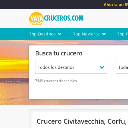
Ahorra un 
Top Destinos
Top Navieras
Top 
Busca tu crucero
7449 cruceros disponibles
Crucero Civitavecchia, Corfu,