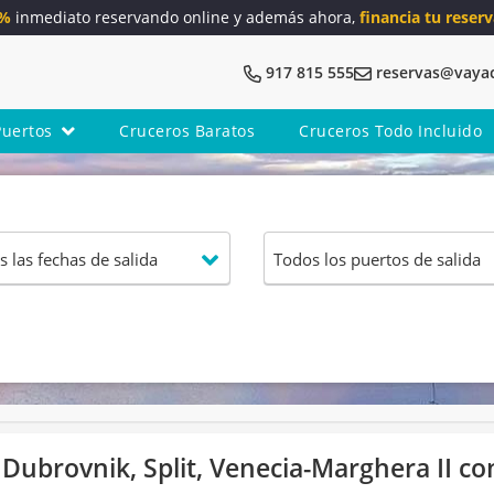
5%
inmediato reservando online y además ahora,
financia tu reserv
917 815 555
reservas@vaya
Puertos
Cruceros Baratos
Cruceros Todo Incluido
 Dubrovnik, Split, Venecia-Marghera II co