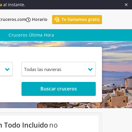
a
al instante.
cruceros.com
Horario
Te llamamos gratis
Cruceros Última Hora
Buscar cruceros
n Todo Incluido
no