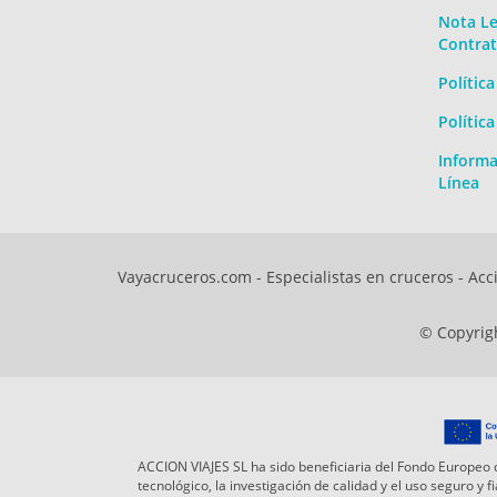
Nota Le
Contrat
Polític
Polític
Informa
Línea
Vayacruceros.com - Especialistas en cruceros - Acci
© Copyrigh
ACCION VIAJES SL ha sido beneficiaria del Fondo Europeo d
tecnológico, la investigación de calidad y el uso seguro y