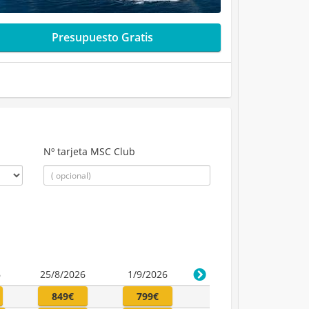
Presupuesto Gratis
Nº tarjeta MSC Club
6
25/8/2026
1/9/2026
849€
799€