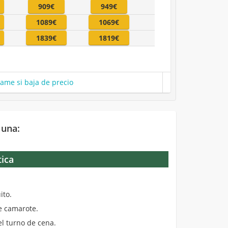
909€
949€
1089€
1069€
1839€
1819€
same si baja de precio
 una:
tica
.
ito.
de camarote.
el turno de cena.