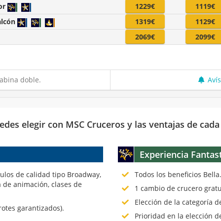
or
1229€
1119€
alcón
1319€
1129€
2069€
2099€
abina doble.
Aví
edes elegir con MSC Cruceros y las ventajas de cada
Experiencia Fantas
culos de calidad tipo Broadway,
Todos los beneficios Bella
 de animación, clases de
1 cambio de crucero gratu
Elección de la categoría 
rotes garantizados).
Prioridad en la elección d