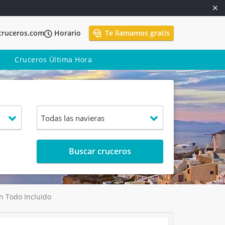
cruceros.com
Horario
Te llamamos gratis
Cruceros Última Hora
Buscar cruceros
on Todo Incluido