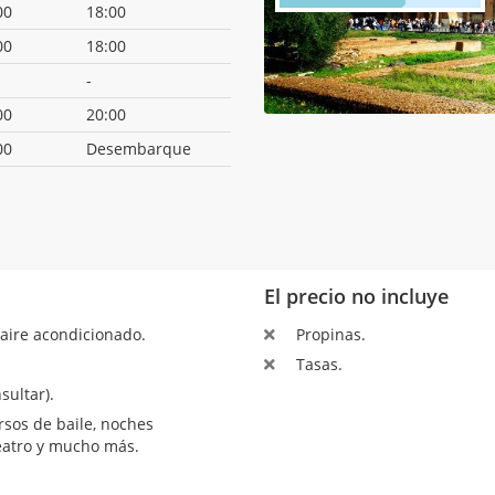
00
18:00
00
18:00
-
00
20:00
00
Desembarque
El precio no incluye
aire acondicionado.
Propinas.
Tasas.
sultar).
sos de baile, noches
teatro y mucho más.