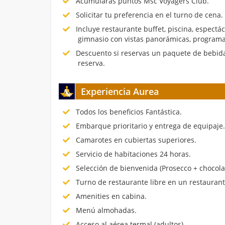
Acumularás puntos Msc Voyagers Club.
Solicitar tu preferencia en el turno de cena.
Incluye restaurante buffet, piscina, espectá
gimnasio con vistas panorámicas, programa
Descuento si reservas un paquete de bebida
reserva.
Experiencia Aurea
Todos los beneficios Fantástica.
Embarque prioritario y entrega de equipaje
Camarotes en cubiertas superiores.
Servicio de habitaciones 24 horas.
Selección de bienvenida (Prosecco + chocola
Turno de restaurante libre en un restauran
Amenities en cabina.
Menú almohadas.
Acceso al aérea termal (adultos).