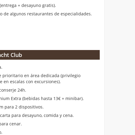
entrega + desayuno gratis).
 de algunos restaurantes de especialidades.
cht Club
a.
rioritario en área dedicada (privilegio
en escalas con excursiones).
conserje 24h.
ium Extra (bebidas hasta 13€ + minibar).
m para 2 dispositivos.
 carta para desayuno, comida y cena.
para cenar.
o.