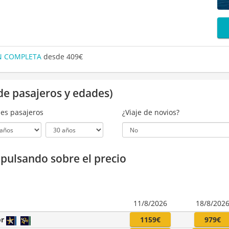
ÓN COMPLETA
desde 409€
de pasajeros y edades)
es pasajeros
¿Viaje de novios?
a pulsando sobre el precio
11/8/2026
18/8/202
or
1159€
979€