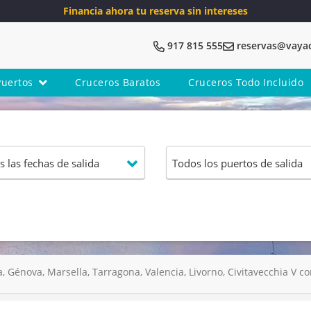
Financia ahora tu reserva sin intereses
917 815 555
reservas@vaya
Puertos
Cruceros Baratos
Cruceros Todo Incluido
, Génova, Marsella, Tarragona, Valencia, Livorno, Civitavecchia V c