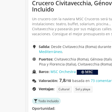
Crucero Civitavecchia, Génova
Incluido
Un crucero con la naviera MSC Cruceros será t
instalaciones: teatro, buffet, solarium, piscin
Civitavecchia y pasearás por sus mágicas call
vacaciones. Consigue el mejor presupuesto en s
Salida:
Desde Civitavecchia (Roma) durante 
Mediterráneo
.
Puertos:
Civitavecchia (Roma), Génova (Itali
Pisa y Florencia (Italia), Civitavecchia (Roma)
Barco:
MSC Orchestra
7,8
Valoración:
/10
basada en
73 comentar
Ventajas:
Cultural
Sol y playa
Todo Incluido
Oportunidad: