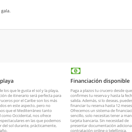
 gala.
 playa
Financiación disponible
de los que le gusta el sol y la playa,
Paga a plazos tu crucero desde que
ción de itinerario será perfecta para
confirmes tu reserva y hasta la fec
cruceros por el Caribe son los más
salida. Además, si lo deseas, puede
dos en este aspecto, pero no
financiar tu reserva hasta 12 meses
os que el Mediterráneo tanto
Ofrecemos un sistema de financiac
l como Occidental, nos ofrece
sencillo, solo necesitas tener a man
espectaculares en las que podemos
tarjeta bancaria. Sin necesidad de
ar del sol durante, prácticamente,
presentar documentación adicional
 año.
contratación online o telefónica.