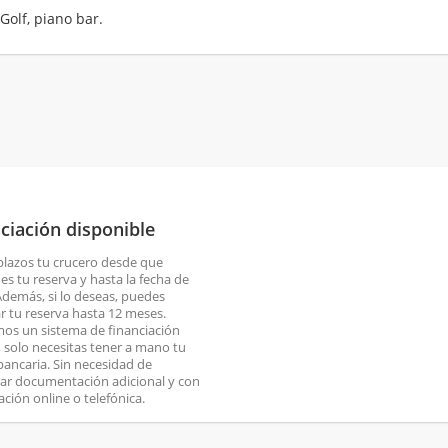
Golf, piano bar.
ciación disponible
plazos tu crucero desde que
es tu reserva y hasta la fecha de
 Además, si lo deseas, puedes
ar tu reserva hasta 12 meses.
os un sistema de financiación
o, solo necesitas tener a mano tu
 bancaria. Sin necesidad de
ar documentación adicional y con
ación online o telefónica.