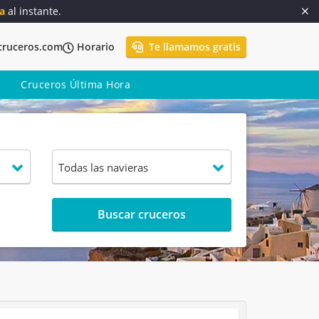
a
al instante.
cruceros.com
Horario
Te llamamos gratis
Cruceros Última Hora
Buscar cruceros