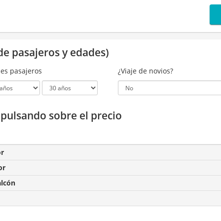
de pasajeros y edades)
es pasajeros
¿Viaje de novios?
a pulsando sobre el precio
or
or
alcón