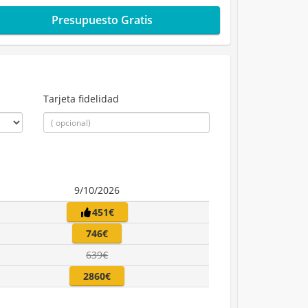
Presupuesto Gratis
Tarjeta fidelidad
9/10/2026
451€
746€
639€
2860€