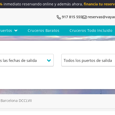
5%
inmediato reservando online y además ahora,
financia tu reserv
917 815 555
reservas@vaya
Puertos
Cruceros Baratos
Cruceros Todo Incluido
Barcelona DCCLVII