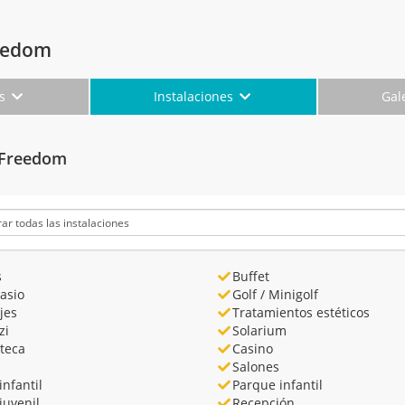
reedom
es
Instalaciones
Gal
l Freedom
s
Buffet
asio
Golf / Minigolf
jes
Tratamientos estéticos
zi
Solarium
teca
Casino
Salones
infantil
Parque infantil
juvenil
Recepción