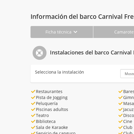
Información del barco Carnival F
Ficha técnica
Camarot
Instalaciones del barco Carniva
Selecciona la instalación
Restaurantes
Bare
Pista de Jogging
Gimn
Peluquería
Masa
Piscinas adultos
Jacuz
Teatro
Disco
Biblioteca
Cine
Sala de Karaoke
Club 
Servicio de canguro
Club 