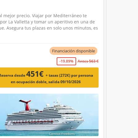
al mejor precio. Viajar por Mediterráneo te
por La Valletta y tomar un aperitivo en una de
ue. Asegura tus plazas en solo unos minutos, es
Financiación disponible
-19.89%
Antes 563 €
451€
Reserva desde
+ tasas (272€)
por persona
en ocupación doble, salida 09/10/2026