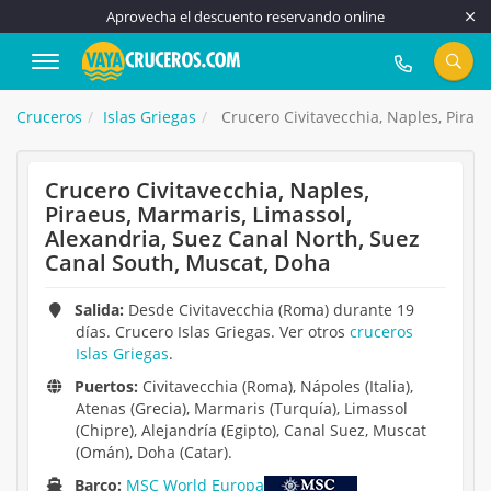
Aprovecha el descuento reservando online
917 815 555
Cruceros
Islas Griegas
Crucero Civitavecchia, Naples, Pirae
Crucero Civitavecchia, Naples,
Piraeus, Marmaris, Limassol,
Alexandria, Suez Canal North, Suez
Canal South, Muscat, Doha
Salida:
Desde Civitavecchia (Roma) durante 19
días. Crucero Islas Griegas. Ver otros
cruceros
Islas Griegas
.
Puertos:
Civitavecchia (Roma), Nápoles (Italia),
Atenas (Grecia), Marmaris (Turquía), Limassol
(Chipre), Alejandría (Egipto), Canal Suez, Muscat
(Omán), Doha (Catar).
Barco:
MSC World Europa