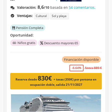
8,6
Valoración:
/10
basada en
54 comentarios.
Ventajas:
Cultural
Sol y playa
Pensión Completa
Oportunidad:
Niños gratis
Descuento mayores 65
Financiación disponible
-6.64%
Antes 889 €
830€
Reserva desde
+ tasas (350€)
por persona en
ocupación doble, salida 21/11/2027