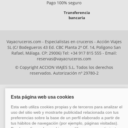
Pago 100% seguro
Transferencia
bancaria
Vayacruceros.com - Especialistas en cruceros - Acción Viajes
SL (C/ Bodegueros 43 Ed. CBC Planta 2ª Of. 14, Polígono San
Rafael, Málaga. CP: 29006) Tel: +34 917 815 555 - Email:
reservas@vayacruceros.com
© Copyright ACCION VIAJES S.L. Todos los derechos
reservados. Autorización nº 29780-2
ACCION VIAJES SL ha sido beneficiaria del Fondo Europeo de Desarrollo
Regional (FEDER), cuyo objetivo es mejorar la competitividad de las pymes
mediante el impulso de la innovación, el desarrollo tecnológico, la