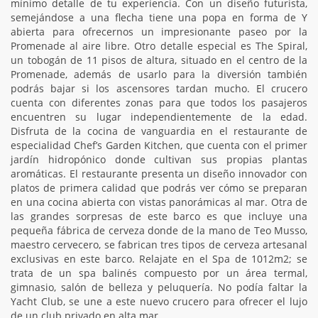
mínimo detalle de tu experiencia. Con un diseño futurista,
semejándose a una flecha tiene una popa en forma de Y
abierta para ofrecernos un impresionante paseo por la
Promenade al aire libre. Otro detalle especial es The Spiral,
un tobogán de 11 pisos de altura, situado en el centro de la
Promenade, además de usarlo para la diversión también
podrás bajar si los ascensores tardan mucho. El crucero
cuenta con diferentes zonas para que todos los pasajeros
encuentren su lugar independientemente de la edad.
Disfruta de la cocina de vanguardia en el restaurante de
especialidad Chef’s Garden Kitchen, que cuenta con el primer
jardín hidropónico donde cultivan sus propias plantas
aromáticas. El restaurante presenta un diseño innovador con
platos de primera calidad que podrás ver cómo se preparan
en una cocina abierta con vistas panorámicas al mar. Otra de
las grandes sorpresas de este barco es que incluye una
pequeña fábrica de cerveza donde de la mano de Teo Musso,
maestro cervecero, se fabrican tres tipos de cerveza artesanal
exclusivas en este barco. Relajate en el Spa de 1012m2; se
trata de un spa balinés compuesto por un área termal,
gimnasio, salón de belleza y peluquería. No podía faltar la
Yacht Club, se une a este nuevo crucero para ofrecer el lujo
de un club privado en alta mar.