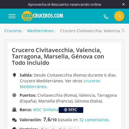
Aprovecha el descuento reservando online
917 815 555
Cruceros
Mediterráneo
Crucero Civitavecchia, Valencia, Ta
Crucero Civitavecchia, Valencia,
Tarragona, Marsella, Génova con
Todo Incluido
Salida:
Desde Civitavecchia (Roma) durante 6 días.
Crucero Mediterráneo. Ver otros
cruceros
Mediterráneo
.
Puertos:
Civitavecchia (Roma), Valencia, Tarragona
(España), Marsella (Francia), Génova (Italia).
Barco:
MSC Sinfonia
7,6
Valoración:
/10
basada en
32 comentarios.