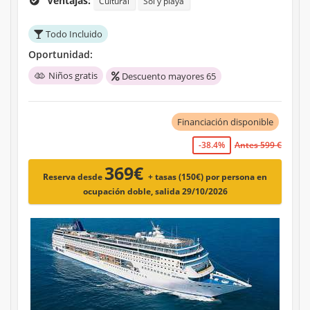
Ventajas:
Cultural
Sol y playa
Todo Incluido
Oportunidad:
Niños gratis
Descuento mayores 65
Financiación disponible
-38.4%
Antes 599 €
369€
Reserva desde
+ tasas (150€)
por persona en
ocupación doble, salida 29/10/2026