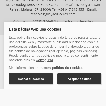
SL (C/ Bodegueros 43 Ed. CBC Planta 2ª Of. 14, Polígono San
Rafael, Málaga. CP: 29006) Tel: +34 917 815 555 - Email:
reservas@vayacruceros.com
© Copyright ACCION VIAJES S.L. Todos los derechos
reservados. Autorización nº 29780-2
ACCION VIAJES SL ha sido beneficiaria del Fondo Europeo de Desarrollo
Regional (FEDER), cuyo objetivo es mejorar la competitividad de las pymes
mediante el impulso de la innovación, el desarrollo tecnológico, la
investigación de calidad y el uso seguro y fiable del ciberespacio. Gracias a
esta financiación, la empresa ha puesto en marcha un Plan de Acción
durante el año 2026 para reforzar su competitividad empresarial,
promoviendo la innovación y la ciberseguridad. Para ello, ha contado con el
apoyo de los programas Pyme Innova y Pyme Cibersegura de la Cámara
de Comercio de Málaga. #EuropaSeSiente