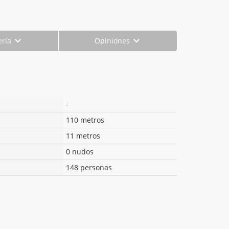
ería
Opiniones
-
110 metros
11 metros
0 nudos
148 personas