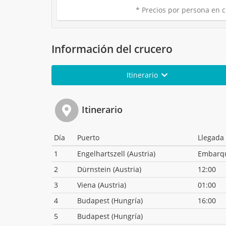
* Precios por persona en c
Información del crucero
Itinerario
Itinerario
Día
Puerto
Llegada
1
Engelhartszell (Austria)
Embarq
2
Dürnstein (Austria)
12:00
3
Viena (Austria)
01:00
4
Budapest (Hungría)
16:00
5
Budapest (Hungría)