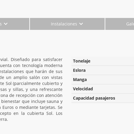
es
Instalaciones
Gal
ial. Diseñado para satisfacer
Tonelaje
 cuenta con tecnología moderna
Eslora
nstalaciones que harán de sus
 de un amplio salón con vistas
Manga
e Sol (parcialmente cubierto y
Velocidad
as y sillas, y una refrescante
zona de recepción con atención
Capacidad pasajeros
 bienestar que incluye sauna y
 Euros o mediante tarjetas. Se
cepto en la cubierta Sol. Los
erra.