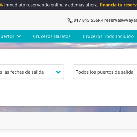
5%
inmediato reservando online y además ahora,
financia tu reserv
917 815 555
reservas@vaya
Puertos
Cruceros Baratos
Cruceros Todo Incluido