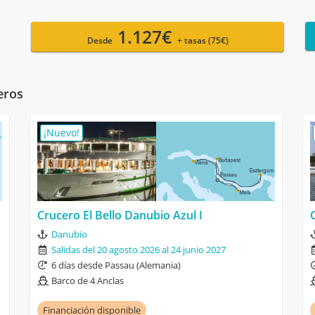
1.127€
Desde
+ tasas (75€)
eros
¡Nuevo!
Crucero El Bello Danubio Azul I
Danubio
Salidas del 20 agosto 2026 al 24 junio 2027
6 días desde Passau (Alemania)
Barco de 4 Anclas
Financiación disponible