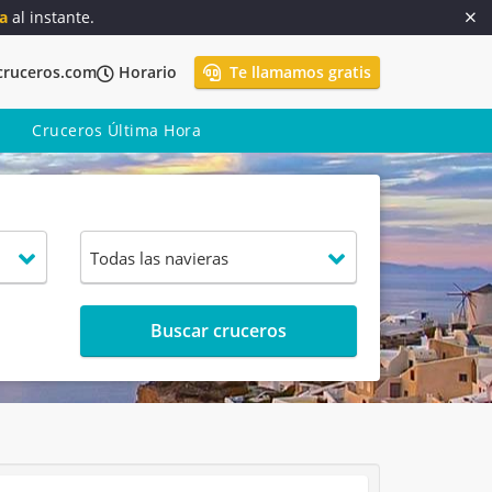
a
al instante.
cruceros.com
Horario
Te llamamos gratis
Cruceros Última Hora
Buscar cruceros