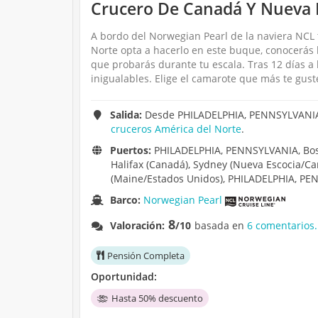
Crucero De Canadá Y Nueva 
A bordo del Norwegian Pearl de la naviera NCL t
Norte opta a hacerlo en este buque, conocerás 
que probarás durante tu escala. Tras 12 días a
inigualables. Elige el camarote que más te gust
Salida:
Desde PHILADELPHIA, PENNSYLVANIA d
cruceros América del Norte
.
Puertos:
PHILADELPHIA, PENNSYLVANIA, Bost
Halifax (Canadá), Sydney (Nueva Escocia/Can
(Maine/Estados Unidos), PHILADELPHIA, PE
Barco:
Norwegian Pearl
8
Valoración:
/10
basada en
6 comentarios.
Pensión Completa
Oportunidad:
Hasta 50% descuento