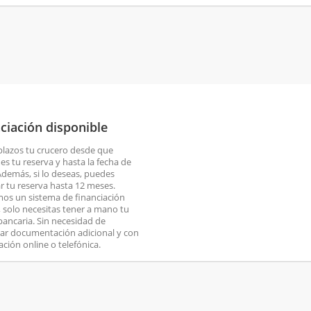
ciación disponible
plazos tu crucero desde que
es tu reserva y hasta la fecha de
 Además, si lo deseas, puedes
ar tu reserva hasta 12 meses.
os un sistema de financiación
o, solo necesitas tener a mano tu
 bancaria. Sin necesidad de
ar documentación adicional y con
ación online o telefónica.