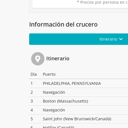
* Precios por persona en c
Información del crucero
Itinerario
Itinerario
Día
Puerto
1
PHILADELPHIA, PENNSYLVANIA
2
Navegación
3
Boston (Massachusetts)
4
Navegación
5
Saint John (New Brunswick/Canadá)
6
Halifax (Canadá)