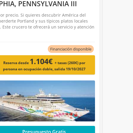
PHIA, PENNSYLVANIA III
or precio. Si quieres descubrir América del
rderte Portland y sus típicos platos locales
Este crucero te ofrecerá un servicio y atención
Financiación disponible
1.104€
Reserva desde
+ tasas (260€)
por
persona en ocupación doble, salida 19/10/2027
Presupuesto Gratis