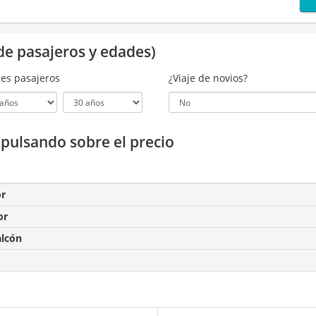
de pasajeros y edades)
es pasajeros
¿Viaje de novios?
a pulsando sobre el precio
or
or
alcón