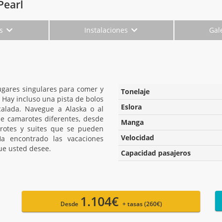
Pearl
es
Instalaciones
Gal
ugares singulares para comer y
Tonelaje
 Hay incluso una pista de bolos
Eslora
calada. Navegue a Alaska o al
de camarotes diferentes, desde
Manga
arotes y suites que se pueden
Velocidad
 Ha encontrado las vacaciones
que usted desee.
Capacidad pasajeros
1.104€
Desde
+ tasas (260€)