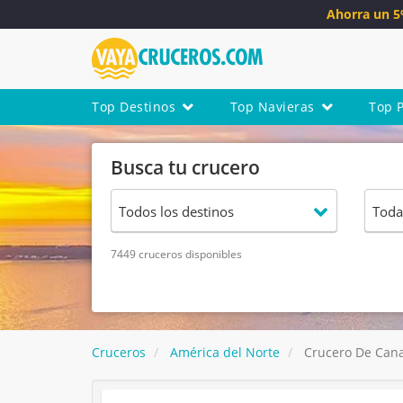
Ahorra un 
Top Destinos
Top Navieras
Top 
Busca tu crucero
7449 cruceros disponibles
Cruceros
América del Norte
Crucero De Cana