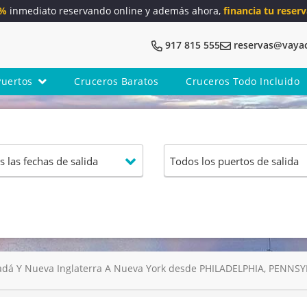
5%
inmediato reservando online y además ahora,
financia tu reserv
917 815 555
reservas@vaya
Puertos
Cruceros Baratos
Cruceros Todo Incluido
dá Y Nueva Inglaterra A Nueva York desde PHILADELPHIA, PENNSYL