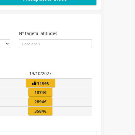
Nº tarjeta latitudes
19/10/2027
1104€
1374€
2894€
3584€