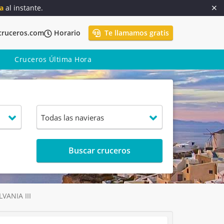
a
al instante.
cruceros.com
Horario
Te llamamos gratis
Cruceros Última Hora
Buscar cruceros
VANIA III