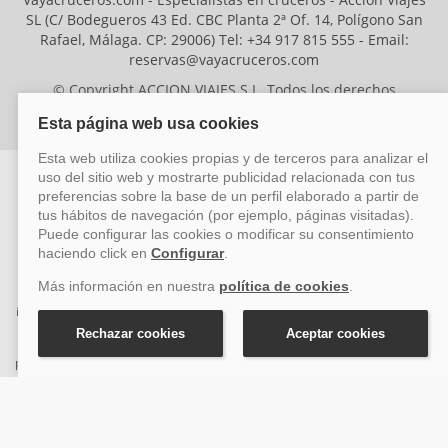
SL (C/ Bodegueros 43 Ed. CBC Planta 2ª Of. 14, Polígono San
Rafael, Málaga. CP: 29006) Tel: +34 917 815 555 - Email:
reservas@vayacruceros.com
© Copyright ACCION VIAJES S.L. Todos los derechos
reservados. Autorización nº 29780-2
ACCION VIAJES SL ha sido beneficiaria del Fondo Europeo de Desarrollo
Regional (FEDER), cuyo objetivo es mejorar la competitividad de las pymes
mediante el impulso de la innovación, el desarrollo tecnológico, la
investigación de calidad y el uso seguro y fiable del ciberespacio. Gracias a
esta financiación, la empresa ha puesto en marcha un Plan de Acción
durante el año 2026 para reforzar su competitividad empresarial,
promoviendo la innovación y la ciberseguridad. Para ello, ha contado con el
apoyo de los programas Pyme Innova y Pyme Cibersegura de la Cámara
de Comercio de Málaga. #EuropaSeSiente