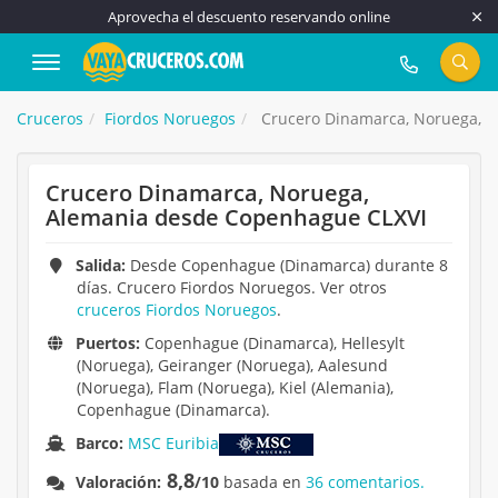
Aprovecha el descuento reservando online
917 815 555
Cruceros
Fiordos Noruegos
Crucero Dinamarca, Noruega, 
Crucero Dinamarca, Noruega,
Alemania desde Copenhague CLXVI
Salida:
Desde Copenhague (Dinamarca) durante 8
días. Crucero Fiordos Noruegos. Ver otros
cruceros Fiordos Noruegos
.
Puertos:
Copenhague (Dinamarca), Hellesylt
(Noruega), Geiranger (Noruega), Aalesund
(Noruega), Flam (Noruega), Kiel (Alemania),
Copenhague (Dinamarca).
Barco:
MSC Euribia
8,8
Valoración:
/10
basada en
36 comentarios.