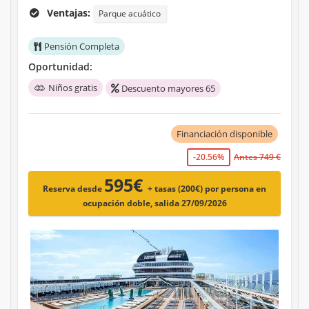
Ventajas:
Parque acuático
Pensión Completa
Oportunidad:
Niños gratis
Descuento mayores 65
Financiación disponible
-20.56%
Antes 749 €
595€
Reserva desde
+ tasas (200€)
por persona en
ocupación doble, salida 27/09/2026