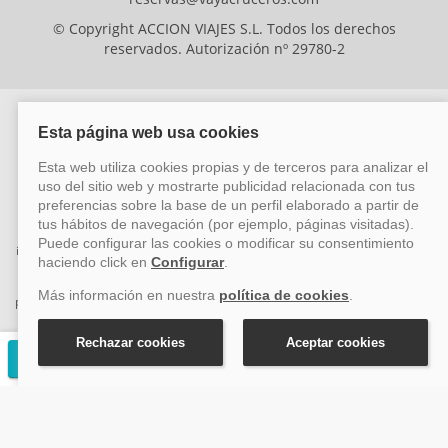
© Copyright ACCION VIAJES S.L. Todos los derechos
reservados. Autorización nº 29780-2
ACCION VIAJES SL ha sido beneficiaria del Fondo Europeo de Desarrollo
Regional (FEDER), cuyo objetivo es mejorar la competitividad de las pymes
mediante el impulso de la innovación, el desarrollo tecnológico, la
investigación de calidad y el uso seguro y fiable del ciberespacio. Gracias a
esta financiación, la empresa ha puesto en marcha un Plan de Acción
durante el año 2026 para reforzar su competitividad empresarial,
promoviendo la innovación y la ciberseguridad. Para ello, ha contado con el
apoyo de los programas Pyme Innova y Pyme Cibersegura de la Cámara
de Comercio de Málaga. #EuropaSeSiente
Solicitar presupuesto gratuito