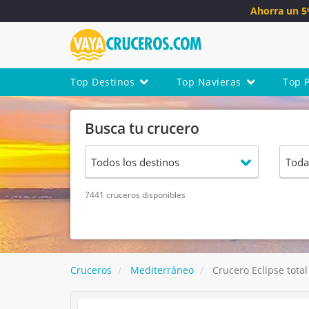
Ahorra un 
Top Destinos
Top Navieras
Top 
Busca tu crucero
7441 cruceros disponibles
Cruceros
Mediterráneo
Crucero Eclipse tota