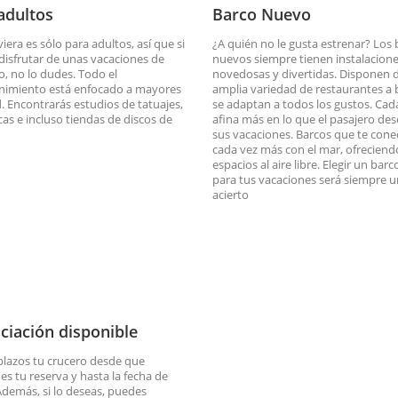
adultos
Barco Nuevo
iera es sólo para adultos, así que si
¿A quién no le gusta estrenar? Los
disfrutar de unas vacaciones de
nuevos siempre tienen instalacion
o, no lo dudes. Todo el
novedosas y divertidas. Disponen 
nimiento está enfocado a mayores
amplia variedad de restaurantes a 
. Encontrarás estudios de tatuajes,
se adaptan a todos los gustos. Cad
cas e incluso tiendas de discos de
afina más en lo que el pasajero de
sus vacaciones. Barcos que te cone
cada vez más con el mar, ofreciend
espacios al aire libre. Elegir un bar
para tus vacaciones será siempre u
acierto
ciación disponible
plazos tu crucero desde que
es tu reserva y hasta la fecha de
 Además, si lo deseas, puedes