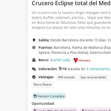
Crucero Eclipse total del Me
Un crucero con la naviera Virgin Voyages será t
teatro, buffet, solarium, piscina… Viajar por Me
en Ibiza tomarás fabulosas fotos que guardarás
Asegura tus plazas en solo unos minutos, es muy
Salida:
Desde Barcelona durante 13 días. C
Puertos:
Barcelona, Palma de Mallorca (Españ
Spezia, Florencia y Pisa (Italia), Salerno (Ital
Barco:
Scarlet Lady
9
Valoración:
/10
basada en
3 comentarios.
Ventajas:
Wifi incluido
Spa recomendado
Barco Nuevo
Pensión Completa
Oportunidad:
Hasta 70% dto 2º pasajero
Balcón a precio d