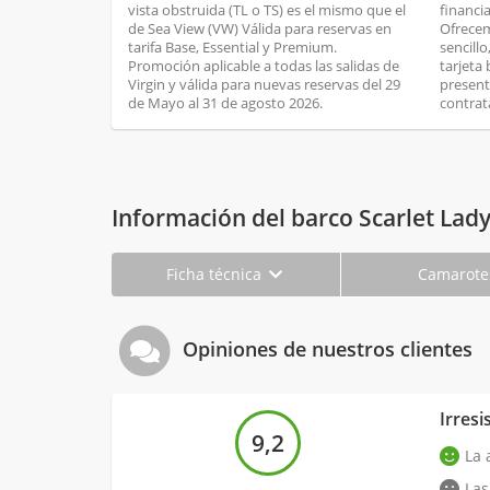
vista obstruida (TL o TS) es el mismo que el
financi
de Sea View (VW) Válida para reservas en
Ofrecem
tarifa Base, Essential y Premium.
sencill
Promoción aplicable a todas las salidas de
tarjeta
Virgin y válida para nuevas reservas del 29
present
de Mayo al 31 de agosto 2026.
contrat
Información del barco Scarlet Lad
Ficha técnica
Camarot
Opiniones de nuestros clientes
Irres
9,2
La 
Las