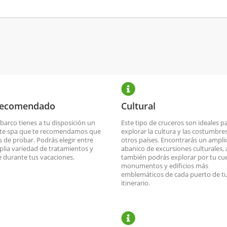
recomendado
Cultural
 barco tienes a tu disposición un
Este tipo de cruceros son ideales p
nte spa que te recomendamos que
explorar la cultura y las costumbre
s de probar. Podrás elegir entre
otros países. Encontrarás un ampli
lia variedad de tratamientos y
abanico de excursiones culturales,
te durante tus vacaciones.
también podrás explorar por tu cue
monumentos y edificios más
emblemáticos de cada puerto de t
itinerario.