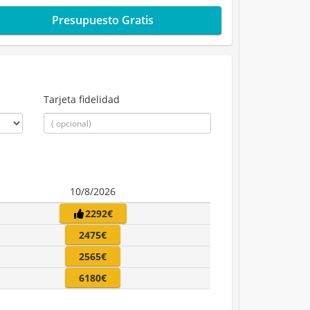
Presupuesto Gratis
Tarjeta fidelidad
10/8/2026
2292€
2475€
2565€
6180€