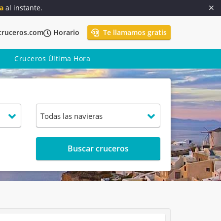
a
al instante.
cruceros.com
Horario
Te llamamos gratis
Cruceros Última Hora
Buscar cruceros