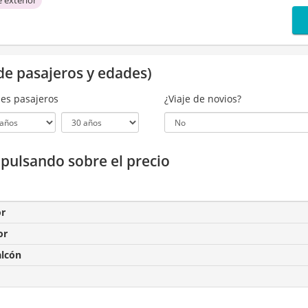
de pasajeros y edades)
es pasajeros
¿Viaje de novios?
a pulsando sobre el precio
or
or
alcón