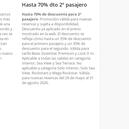
Hasta 70% dto 2º pasajero
 barcos
Hasta 70% de descuento para 2º
es más
pasajero
: Promoción válida para nuevas
de una
reservas y sujeta a disponibilidad.
bordo y
Descuento ya aplicado en el precio
a vez se
mostrado en la web. El descuento se
sea en
refleja cómo hasta un 35% de descuento
ctan
para el primero pasajero y un 35% de
o
descuento para el segundo. Válida para
co nuevo
tarifa Base, Essential, Premium y Lock It In.
n
Aplicable a todas las salidas en categoría
Interior, Sea View y Sea Terrace. No
aplicable a categoría Solo Interior, Solo Sea
View, Rockstars y Mega Rockstar. Válida
para nuevas reservas del 29 de mayo al 31
de agosto 2026.