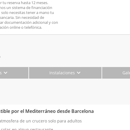
ar tu reserva hasta 12 meses.
os un sistema de financiación
o, solo necesitas tener a mano tu
 bancaria. Sin necesidad de
ar documentación adicional y con
ación online o telefónica.
y
es
Instalaciones
Gal
istible por el Mediterráneo desde Barcelona
atmosfera de un crucero solo para adultos
 colas en algun restaurante