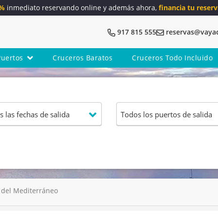
5%
inmediato reservando online y además ahora,
financia tu reserv
917 815 555
reservas@vaya
Puertos
Cruceros Baratos
Cruceros Todo Incluido
l del Mediterráneo