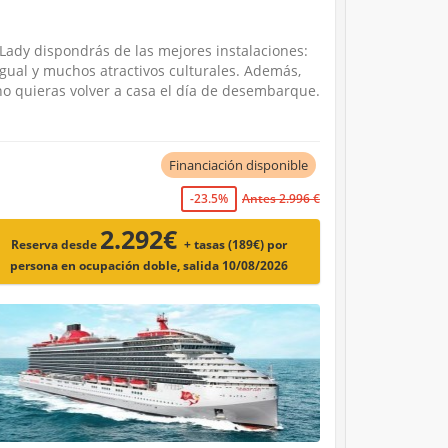
 Lady dispondrás de las mejores instalaciones:
 igual y muchos atractivos culturales. Además,
no quieras volver a casa el día de desembarque.
Financiación disponible
-23.5%
Antes 2.996 €
2.292€
Reserva desde
+ tasas (189€)
por
persona en ocupación doble, salida 10/08/2026