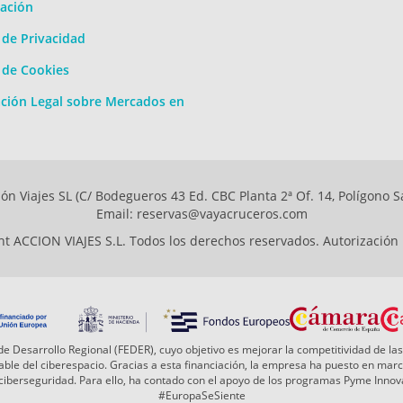
ación
a de Privacidad
a de Cookies
ción Legal sobre Mercados en
ón Viajes SL (C/ Bodegueros 43 Ed. CBC Planta 2ª Of. 14, Polígono S
Email: reservas@vayacruceros.com
t ACCION VIAJES S.L. Todos los derechos reservados. Autorización
e Desarrollo Regional (FEDER), cuyo objetivo es mejorar la competitividad de las
 fiable del ciberespacio. Gracias a esta financiación, la empresa ha puesto en ma
a ciberseguridad. Para ello, ha contado con el apoyo de los programas Pyme Inn
#EuropaSeSiente