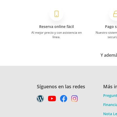
Reserva online fácil
Pago s
Al mejor precio y con asistencia en
Nuestro siste
línea.
securi
Y además
Síguenos en las redes
Más i
Pregunt
Financi
Nota Le