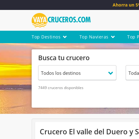
Ahorra un 
Top Destinos
Top Navieras
Top 
Busca tu crucero
7449 cruceros disponibles
Crucero El valle del Duero y