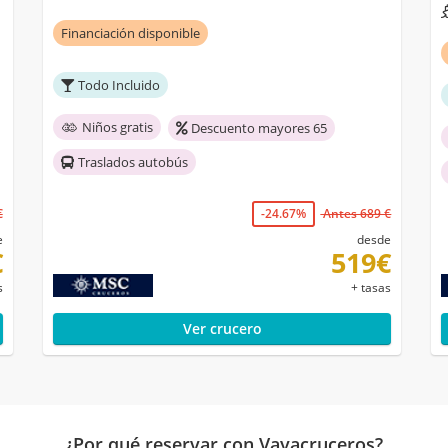
Financiación disponible
Todo Incluido
Niños gratis
Descuento mayores 65
Traslados autobús
€
-24.67%
Antes 689 €
e
desde
€
519€
s
+ tasas
Ver crucero
¿Por qué reservar con Vayacruceros?