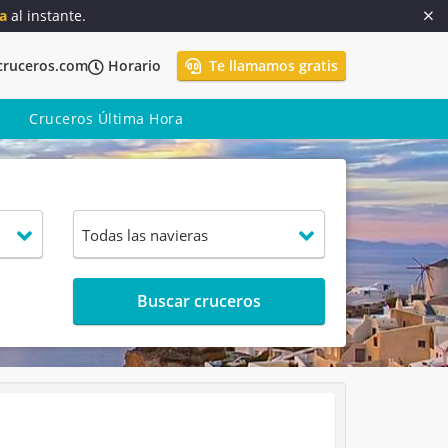
a
al instante.
cruceros.com
Horario
Te llamamos gratis
Cruceros Última Hora
Buscar cruceros