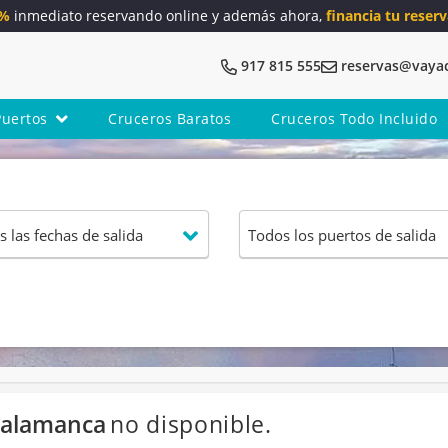
5%
inmediato reservando online y además ahora,
financia tu reserv
917 815 555
reservas@vaya
Puertos
Cruceros Baratos
Cruceros Todo Incluido
 Salamanca
no disponible.