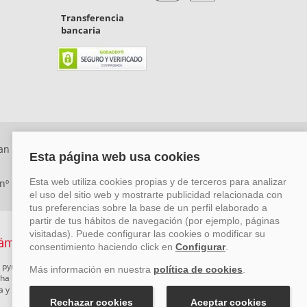
Transferencia
bancaria
an Rafael, Málaga. CP: 29006) Tel: +34 917 815 555 -
 nº 29780-2
 pymes mediante el impulso de la innovación, el desarrollo
rcha un Plan de Acción durante el año 2026 para reforzar su
ova y Pyme Cibersegura de la Cámara de Comercio de Málaga.