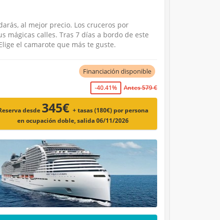
arás, al mejor precio. Los cruceros por
s mágicas calles. Tras 7 días a bordo de este
Elige el camarote que más te guste.
Financiación disponible
-40.41%
Antes 579 €
345€
Reserva desde
+ tasas (180€)
por persona
en ocupación doble, salida 06/11/2026