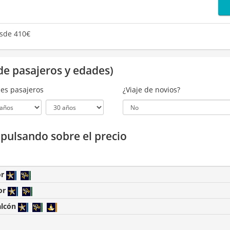
sde 410€
de pasajeros y edades)
es pasajeros
¿Viaje de novios?
a pulsando sobre el precio
or
or
alcón