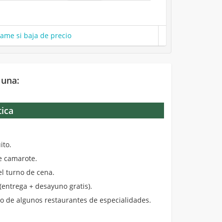
same si baja de precio
 una:
tica
.
ito.
de camarote.
el turno de cena.
entrega + desayuno gratis).
 de algunos restaurantes de especialidades.