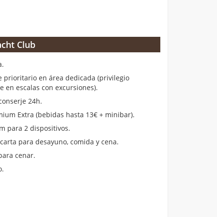
cht Club
a.
rioritario en área dedicada (privilegio
en escalas con excursiones).
conserje 24h.
ium Extra (bebidas hasta 13€ + minibar).
m para 2 dispositivos.
 carta para desayuno, comida y cena.
para cenar.
o.