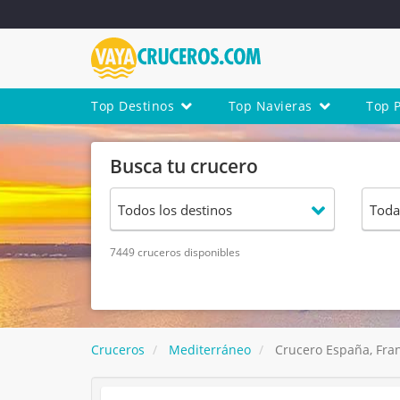
Top Destinos
Top Navieras
Top 
Busca tu crucero
7449 cruceros disponibles
Cruceros
Mediterráneo
Crucero España, Fran