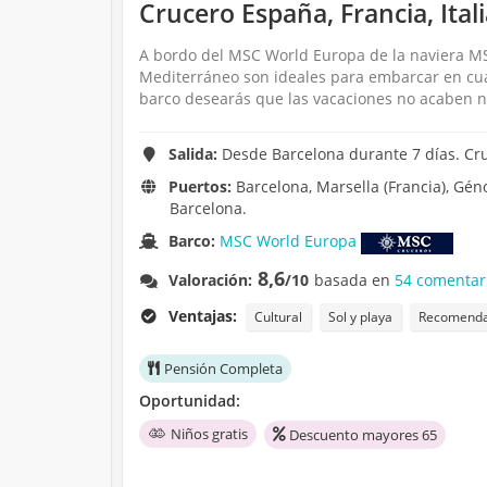
Crucero España, Francia, Ita
A bordo del MSC World Europa de la naviera MSC
Mediterráneo son ideales para embarcar en cual
barco desearás que las vacaciones no acaben nun
Salida:
Desde Barcelona durante 7 días. Cr
Puertos:
Barcelona, Marsella (Francia), Génov
Barcelona.
Barco:
MSC World Europa
8,6
Valoración:
/10
basada en
54 comentar
Ventajas:
Cultural
Sol y playa
Recomendad
Pensión Completa
Oportunidad:
Niños gratis
Descuento mayores 65