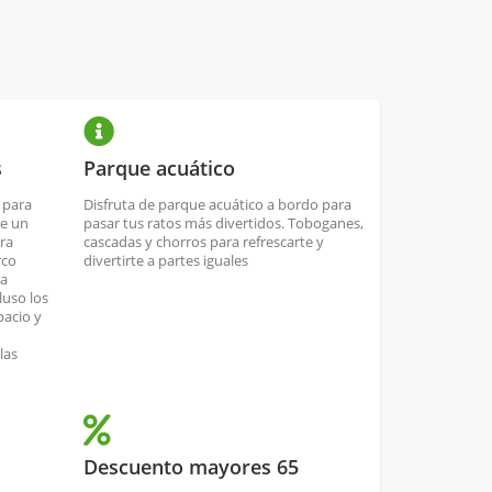
s
Parque acuático
 para
Disfruta de parque acuático a bordo para
de un
pasar tus ratos más divertidos. Toboganes,
ra
cascadas y chorros para refrescarte y
rco
divertirte a partes iguales
la
luso los
pacio y
las
Descuento mayores 65