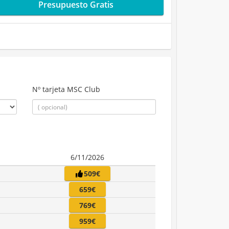
Presupuesto Gratis
Nº tarjeta MSC Club
6/11/2026
509€
659€
769€
959€