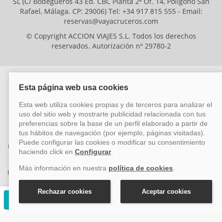
SL (C/ Bodegueros 43 Ed. CBC Planta 2ª Of. 14, Polígono San
Rafael, Málaga. CP: 29006) Tel: +34 917 815 555 - Email:
reservas@vayacruceros.com
© Copyright ACCION VIAJES S.L. Todos los derechos
reservados. Autorización nº 29780-2
ACCION VIAJES SL ha sido beneficiaria del Fondo Europeo de Desarrollo
Regional (FEDER), cuyo objetivo es mejorar la competitividad de las pymes
mediante el impulso de la innovación, el desarrollo tecnológico, la
investigación de calidad y el uso seguro y fiable del ciberespacio. Gracias a
esta financiación, la empresa ha puesto en marcha un Plan de Acción
durante el año 2026 para reforzar su competitividad empresarial,
promoviendo la innovación y la ciberseguridad. Para ello, ha contado con el
apoyo de los programas Pyme Innova y Pyme Cibersegura de la Cámara
de Comercio de Málaga. #EuropaSeSiente
Solicitar presupuesto gratuito