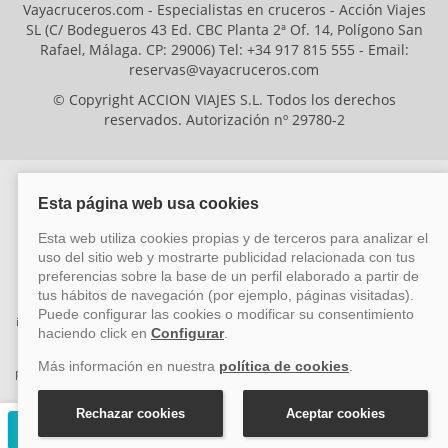
Vayacruceros.com - Especialistas en cruceros - Acción Viajes
SL (C/ Bodegueros 43 Ed. CBC Planta 2ª Of. 14, Polígono San
Rafael, Málaga. CP: 29006) Tel: +34 917 815 555 - Email:
reservas@vayacruceros.com
© Copyright ACCION VIAJES S.L. Todos los derechos
reservados. Autorización nº 29780-2
ACCION VIAJES SL ha sido beneficiaria del Fondo Europeo de Desarrollo
Regional (FEDER), cuyo objetivo es mejorar la competitividad de las pymes
mediante el impulso de la innovación, el desarrollo tecnológico, la
investigación de calidad y el uso seguro y fiable del ciberespacio. Gracias a
esta financiación, la empresa ha puesto en marcha un Plan de Acción
durante el año 2026 para reforzar su competitividad empresarial,
promoviendo la innovación y la ciberseguridad. Para ello, ha contado con el
apoyo de los programas Pyme Innova y Pyme Cibersegura de la Cámara
de Comercio de Málaga. #EuropaSeSiente
Solicitar presupuesto gratuito