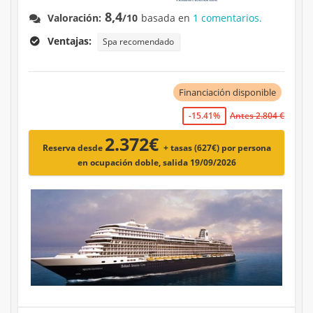
8,4
Valoración:
/10
basada en
1 comentarios.
Ventajas:
Spa recomendado
Financiación disponible
-15.41%
Antes 2.804 €
2.372€
Reserva desde
+ tasas (627€)
por persona
en ocupación doble, salida 19/09/2026