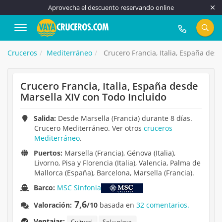
Aprovecha el descuento reservando online
917 815 555
Cruceros
Mediterráneo
Crucero Francia, Italia, España des
Crucero Francia, Italia, España desde
Marsella XIV con Todo Incluido
Salida:
Desde Marsella (Francia) durante 8 días.
Crucero Mediterráneo. Ver otros
cruceros
Mediterráneo
.
Puertos:
Marsella (Francia), Génova (Italia),
Livorno, Pisa y Florencia (Italia), Valencia, Palma de
Mallorca (España), Barcelona, Marsella (Francia).
Barco:
MSC Sinfonia
7,6
Valoración:
/10
basada en
32 comentarios.
Ventajas:
Cultural
Sol y playa