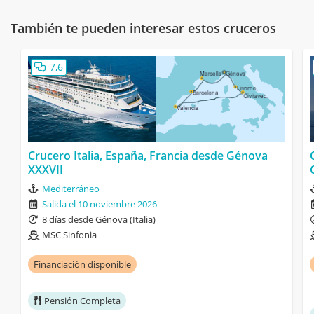
También te pueden interesar estos cruceros
7,6
Crucero Italia, España, Francia desde Génova
XXXVII
C
Mediterráneo
Salida el 10 noviembre 2026
8 días desde Génova (Italia)
MSC Sinfonia
Financiación disponible
Pensión Completa