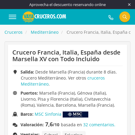
Aprovecha el descuento reservando online
917 815 555
Cruceros
Mediterráneo
Crucero Francia, Italia, España d
Crucero Francia, Italia, España desde
Marsella XV con Todo Incluido
Salida:
Desde Marsella (Francia) durante 8 días.
Crucero Mediterráneo. Ver otros
cruceros
Mediterráneo
.
Puertos:
Marsella (Francia), Génova (Italia),
Livorno, Pisa y Florencia (Italia), Civitavecchia
(Roma), Valencia, Barcelona, Marsella (Francia).
Barco:
MSC Sinfonia
7,6
Valoración:
/10
basada en
32 comentarios.
Ventajas:
Cultural
Sol y playa