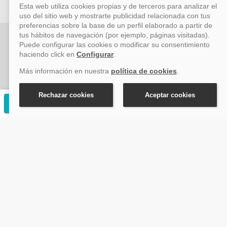
Vayacruceros.com - Especialistas en cruceros - Acción Viajes
SL (C/ Bodegueros 43 Ed. CBC Planta 2ª Of. 14, Polígono San
Rafael, Málaga. CP: 29006) Tel: +34 917 815 555 - Email:
reservas@vayacruceros.com
© Copyright ACCION VIAJES S.L. Todos los derechos
reservados. Autorización nº 29780-2
Solicitar presupuesto gratuito
ACCION VIAJES SL ha sido beneficiaria del Fondo Europeo de Desarrollo
Regional (FEDER), cuyo objetivo es mejorar la competitividad de las pymes
mediante el impulso de la innovación, el desarrollo tecnológico, la
investigación de calidad y el uso seguro y fiable del ciberespacio. Gracias a
esta financiación, la empresa ha puesto en marcha un Plan de Acción
durante el año 2026 para reforzar su competitividad empresarial,
promoviendo la innovación y la ciberseguridad. Para ello, ha contado con el