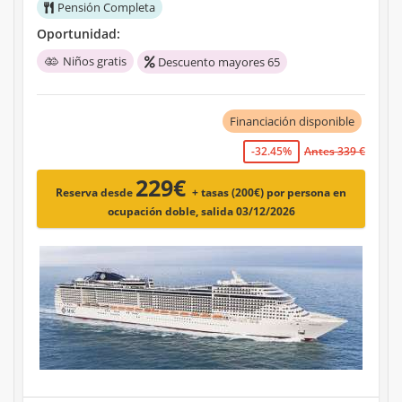
Pensión Completa
Oportunidad:
Niños gratis
Descuento mayores 65
Financiación disponible
-32.45%
Antes 339 €
229€
Reserva desde
+ tasas (200€)
por persona en
ocupación doble, salida 03/12/2026