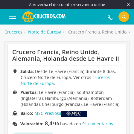
Aprovecha el descuento reservando online
917 815 555
Cruceros
Norte de Europa
Crucero Francia, Reino Unido, Al
Crucero Francia, Reino Unido,
Alemania, Holanda desde Le Havre II
Salida:
Desde Le Havre (Francia) durante 8 días.
Crucero Norte de Europa. Ver otros
cruceros
Norte de Europa
.
Puertos:
Le Havre (Francia), Southampton
(Inglaterra), Hamburgo (Alemania), Rotterdam
(Holanda), Cherburgo (Francia), Le Havre (Francia).
Barco:
MSC Preziosa
8,4
Valoración:
/10
basada en
91 comentarios.