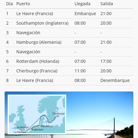
Día
Puerto
Llegada
Salida
1
Le Havre (Francia)
Embarque
21:00
2
Southampton (Inglaterra)
08:00
20:00
3
Navegación
-
-
4
Hamburgo (Alemania)
07:00
21:00
5
Navegación
-
-
6
Rotterdam (Holanda)
07:00
17:00
7
Cherburgo (Francia)
11:00
20:00
8
Le Havre (Francia)
08:00
Desembarque