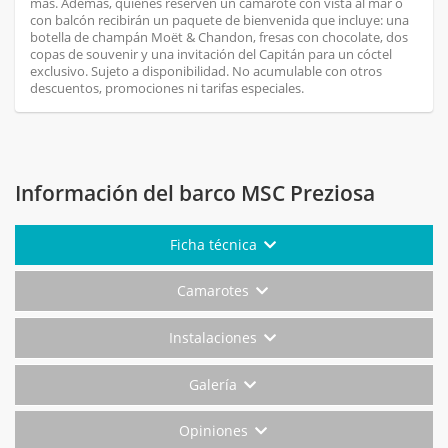
más. Además, quienes reserven un camarote con vista al mar o
con balcón recibirán un paquete de bienvenida que incluye: una
botella de champán Moët & Chandon, fresas con chocolate, dos
copas de souvenir y una invitación del Capitán para un cóctel
exclusivo. Sujeto a disponibilidad. No acumulable con otros
descuentos, promociones ni tarifas especiales.
Información del barco MSC Preziosa
Ficha técnica
Camarotes
Instalaciones
Galería
Opiniones