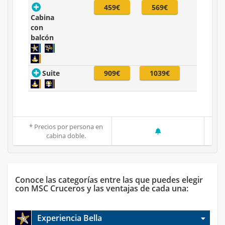
459€
569€
Cabina
con
balcón
Suite
909€
1039€
* Precios por persona en
cabina doble.
Conoce las categorías entre las que puedes elegir
con MSC Cruceros y las ventajas de cada una:
Experiencia Bella