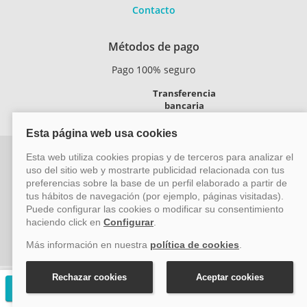
Contacto
Métodos de pago
Pago 100% seguro
Transferencia
bancaria
Vayacruceros.com - Especialistas en cruceros - Acción Viajes
SL (C/ Bodegueros 43 Ed. CBC Planta 2ª Of. 14, Polígono San
Rafael, Málaga. CP: 29006) Tel: +34 917 815 555 - Email:
reservas@vayacruceros.com
© Copyright ACCION VIAJES S.L. Todos los derechos
reservados. Autorización nº 29780-2
Solicitar presupuesto gratuito