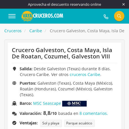
Aprovecha el descuento reservando online
917 815 555
Cruceros
Caribe
Crucero Galveston, Costa Maya, Isla De Ro
Crucero Galveston, Costa Maya, Isla
De Roatan, Cozumel, Galveston VIII
Salida:
Desde Galveston (Texas) durante 8 días.
Crucero Caribe. Ver otros
cruceros Caribe
.
Puertos:
Galveston (Texas), Costa Maya (México),
Roatán (Honduras), Cozumel (México), Galveston
(Texas).
Barco:
MSC Seascape
8,8
Valoración:
/10
basada en
8 comentarios.
Ventajas:
Sol y playa
Parque acuático