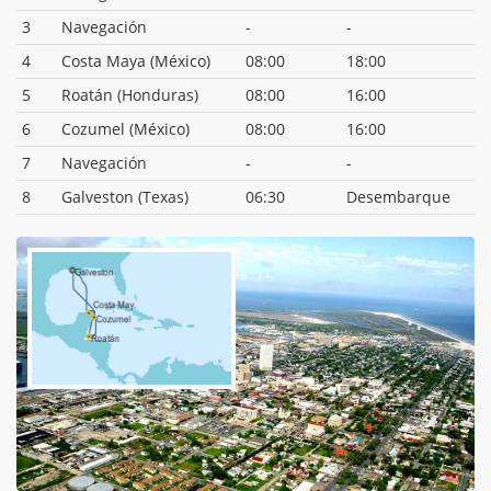
3
Navegación
-
-
4
Costa Maya (México)
08:00
18:00
5
Roatán (Honduras)
08:00
16:00
6
Cozumel (México)
08:00
16:00
7
Navegación
-
-
8
Galveston (Texas)
06:30
Desembarque