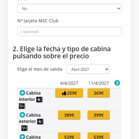
Nº tarjeta MSC Club
2. Elige la fecha y tipo de cabina
pulsando sobre el precio
Elige el mes de salida
4/4/2027
11/4/2027
Cabina
259€
269€
interior
Cabina
389€
399€
exterior
Cabina
529€
539€