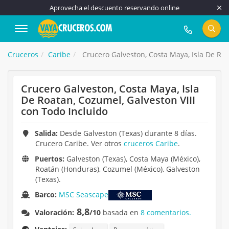
Aprovecha el descuento reservando online
917 815 555
Cruceros
Caribe
Crucero Galveston, Costa Maya, Isla De Roa
Crucero Galveston, Costa Maya, Isla
De Roatan, Cozumel, Galveston VIII
con Todo Incluido
Salida:
Desde Galveston (Texas) durante 8 días.
Crucero Caribe. Ver otros
cruceros Caribe
.
Puertos:
Galveston (Texas), Costa Maya (México),
Roatán (Honduras), Cozumel (México), Galveston
(Texas).
Barco:
MSC Seascape
8,8
Valoración:
/10
basada en
8 comentarios.