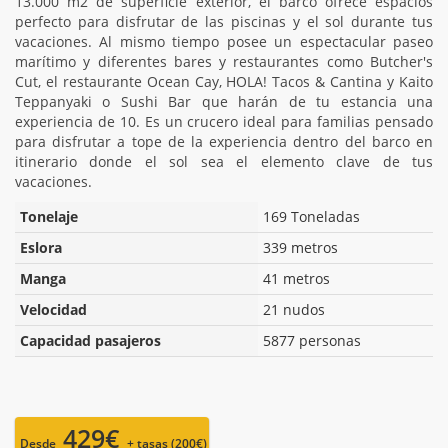
13.000 m2 de superficie exterior, el barco ofrece espacios
perfecto para disfrutar de las piscinas y el sol durante tus
vacaciones. Al mismo tiempo posee un espectacular paseo
marítimo y diferentes bares y restaurantes como Butcher's
Cut, el restaurante Ocean Cay, HOLA! Tacos & Cantina y Kaito
Teppanyaki o Sushi Bar que harán de tu estancia una
experiencia de 10. Es un crucero ideal para familias pensado
para disfrutar a tope de la experiencia dentro del barco en
itinerario donde el sol sea el elemento clave de tus
vacaciones.
Tonelaje
169 Toneladas
Eslora
339 metros
Manga
41 metros
Velocidad
21 nudos
Capacidad pasajeros
5877 personas
429€
Desde
+ tasas (200€)