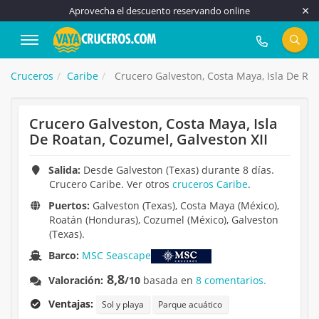
Aprovecha el descuento reservando online
917 815 555
Cruceros
Caribe
Crucero Galveston, Costa Maya, Isla De Roa
Crucero Galveston, Costa Maya, Isla
De Roatan, Cozumel, Galveston XII
Salida:
Desde Galveston (Texas) durante 8 días.
Crucero Caribe. Ver otros
cruceros Caribe
.
Puertos:
Galveston (Texas), Costa Maya (México),
Roatán (Honduras), Cozumel (México), Galveston
(Texas).
Barco:
MSC Seascape
8,8
Valoración:
/10
basada en
8 comentarios.
Ventajas:
Sol y playa
Parque acuático