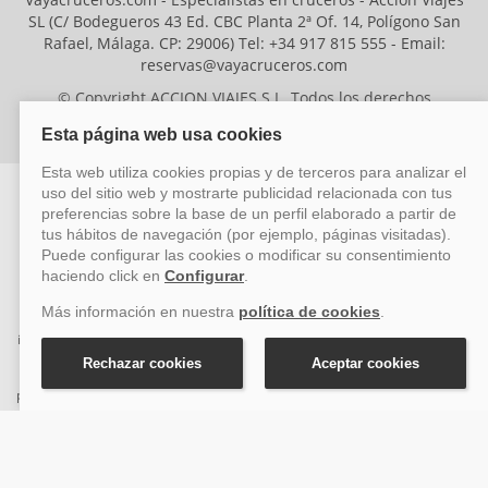
SL (C/ Bodegueros 43 Ed. CBC Planta 2ª Of. 14, Polígono San
Rafael, Málaga. CP: 29006) Tel: +34 917 815 555 - Email:
reservas@vayacruceros.com
© Copyright ACCION VIAJES S.L. Todos los derechos
reservados. Autorización nº 29780-2
ACCION VIAJES SL ha sido beneficiaria del Fondo Europeo de Desarrollo
Regional (FEDER), cuyo objetivo es mejorar la competitividad de las pymes
mediante el impulso de la innovación, el desarrollo tecnológico, la
investigación de calidad y el uso seguro y fiable del ciberespacio. Gracias a
esta financiación, la empresa ha puesto en marcha un Plan de Acción
durante el año 2026 para reforzar su competitividad empresarial,
promoviendo la innovación y la ciberseguridad. Para ello, ha contado con el
apoyo de los programas Pyme Innova y Pyme Cibersegura de la Cámara
de Comercio de Málaga. #EuropaSeSiente