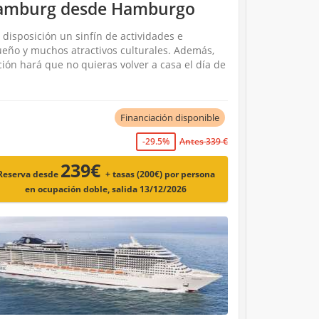
 Hamburg desde Hamburgo
disposición un sinfín de actividades e
sueño y muchos atractivos culturales. Además,
ción hará que no quieras volver a casa el día de
Financiación disponible
-29.5%
Antes 339 €
239€
Reserva desde
+ tasas (200€)
por persona
en ocupación doble, salida 13/12/2026