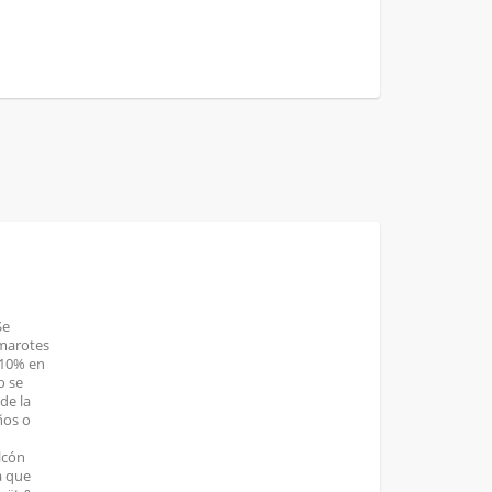
Se
amarotes
 10% en
o se
de la
ños o
lcón
a que