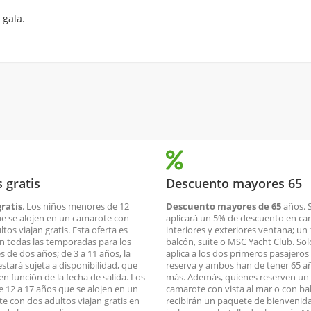
 gala.
 gratis
Descuento mayores 65
ratis
. Los niños menores de 12
Descuento mayores de 65
años. 
e se alojen en un camarote con
aplicará un 5% de descuento en c
tos viajan gratis. Esta oferta es
interiores y exteriores ventana; un
en todas las temporadas para los
balcón, suite o MSC Yacht Club. Sol
 de dos años; de 3 a 11 años, la
aplica a los dos primeros pasajeros 
estará sujeta a disponibilidad, que
reserva y ambos han de tener 65 a
en función de la fecha de salida. Los
más. Además, quienes reserven un
e 12 a 17 años que se alojen en un
camarote con vista al mar o con ba
e con dos adultos viajan gratis en
recibirán un paquete de bienvenid