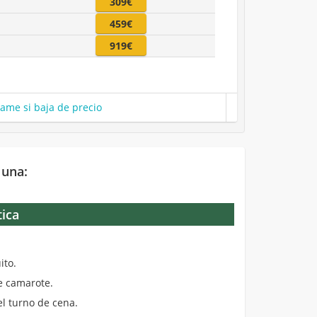
309€
459€
919€
same si baja de precio
 una:
tica
.
ito.
de camarote.
el turno de cena.