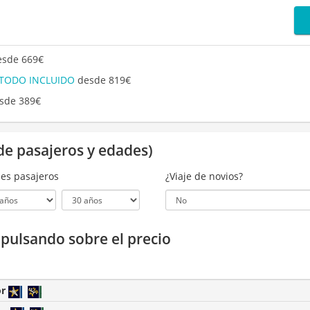
sde 669€
 TODO INCLUIDO
desde 819€
sde 389€
de pasajeros y edades)
es pasajeros
¿Viaje de novios?
a pulsando sobre el precio
or