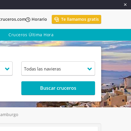
cruceros.com
Horario
Te llamamos gratis
Cruceros Última Hora
Buscar cruceros
 Hamburgo