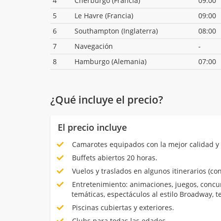
4
Cherburgo (Francia)
09:00
5
Le Havre (Francia)
09:00
6
Southampton (Inglaterra)
08:00
7
Navegación
-
8
Hamburgo (Alemania)
07:00
¿Qué incluye el precio?
El precio incluye
Camarotes equipados con la mejor calidad y 
Buffets abiertos 20 horas.
Vuelos y traslados en algunos itinerarios (con
Entretenimiento: animaciones, juegos, concur
temáticas, espectáculos al estilo Broadway, 
Piscinas cubiertas y exteriores.
Clubs para todas las edades.