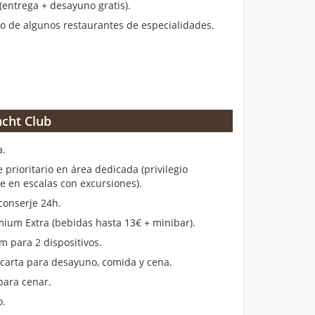
entrega + desayuno gratis).
 de algunos restaurantes de especialidades.
cht Club
a.
rioritario en área dedicada (privilegio
en escalas con excursiones).
conserje 24h.
ium Extra (bebidas hasta 13€ + minibar).
m para 2 dispositivos.
 carta para desayuno, comida y cena.
para cenar.
o.