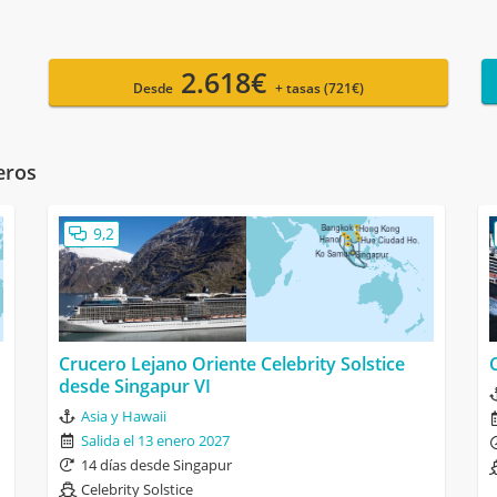
2.618€
Desde
+ tasas (721€)
eros
9,2
Crucero Lejano Oriente Celebrity Solstice
desde Singapur VI
Asia y Hawaii
Salida el 13 enero 2027
14 días desde Singapur
Celebrity Solstice