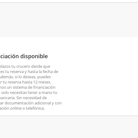
ciación disponible
plazos tu crucero desde que
es tu reserva y hasta la fecha de
 Además, si lo deseas, puedes
ar tu reserva hasta 12 meses.
os un sistema de financiación
o, solo necesitas tener a mano tu
 bancaria. Sin necesidad de
ar documentación adicional y con
ación online o telefónica.