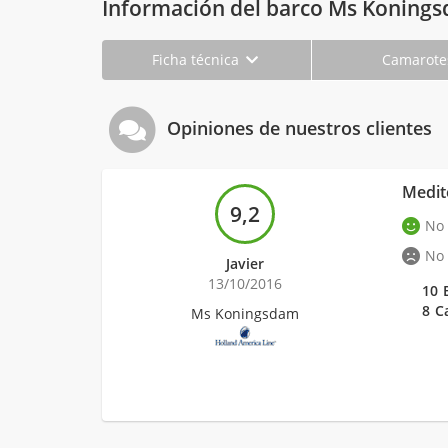
Información del barco Ms Koning
Ficha técnica
Camarot
Opiniones de nuestros clientes
Medit
9,2
No
No
Javier
13/10/2016
10
8
C
Ms Koningsdam