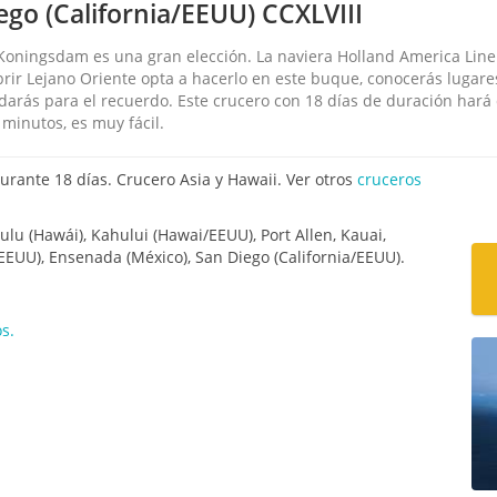
go (California/EEUU) CCXLVIII
 Koningsdam es una gran elección. La naviera Holland America Line 
ubrir Lejano Oriente opta a hacerlo en este buque, conocerás lugar
arás para el recuerdo. Este crucero con 18 días de duración hará q
minutos, es muy fácil.
rante 18 días. Crucero Asia y Hawaii. Ver otros
cruceros
lu (Hawái), Kahului (Hawai/EEUU), Port Allen, Kauai,
EEUU), Ensenada (México), San Diego (California/EEUU).
s.