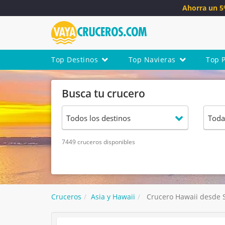
Ahorra un 
Top Destinos
Top Navieras
Top 
Busca tu crucero
7449 cruceros disponibles
Cruceros
Asia y Hawaii
Crucero Hawaii desde S