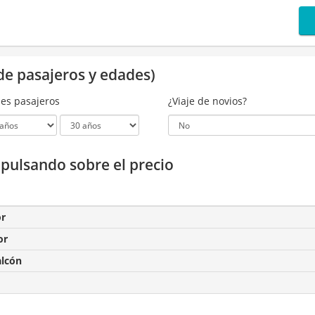
de pasajeros y edades)
es pasajeros
¿Viaje de novios?
a pulsando sobre el precio
or
or
alcón