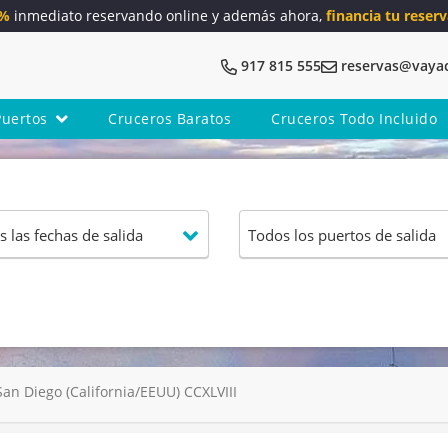
5%
inmediato reservando online y además ahora,
financia tu reserv
917 815 555
reservas@vaya
Puertos
Cruceros Baratos
Cruceros Todo Incluido
an Diego (California/EEUU) CCXLVIII