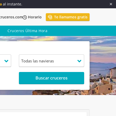
a
al instante.
cruceros.com
Horario
Te llamamos gratis
Cruceros Última Hora
Buscar cruceros