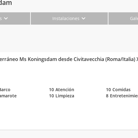
sdam
es
Instalaciones
Gal
erráneo Ms Koningsdam desde Civitavecchia (Roma/Italia) 
Barco
10
Atención
10
Comidas
amarote
10
Limpieza
8
Entretenimie