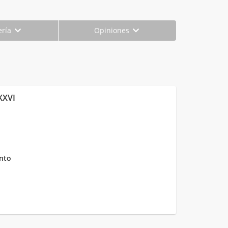
ería
Opiniones
XXVI
nto