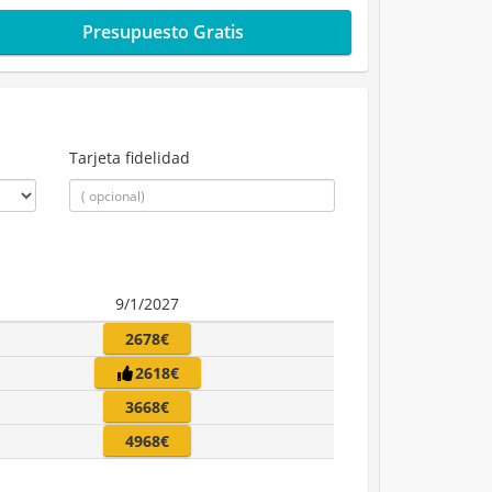
Presupuesto Gratis
Tarjeta fidelidad
9/1/2027
2678€
2618€
3668€
4968€