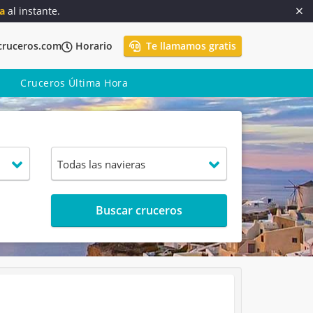
a
al instante.
cruceros.com
Horario
Te llamamos gratis
Cruceros Última Hora
Buscar cruceros