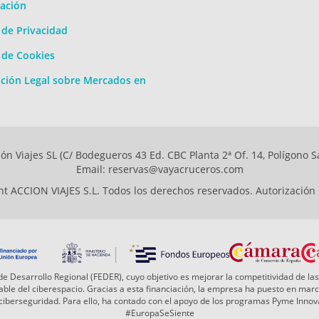
ación
a de Privacidad
a de Cookies
ción Legal sobre Mercados en
ón Viajes SL (C/ Bodegueros 43 Ed. CBC Planta 2ª Of. 14, Polígono S
Email: reservas@vayacruceros.com
t ACCION VIAJES S.L. Todos los derechos reservados. Autorización
e Desarrollo Regional (FEDER), cuyo objetivo es mejorar la competitividad de las
 fiable del ciberespacio. Gracias a esta financiación, la empresa ha puesto en ma
a ciberseguridad. Para ello, ha contado con el apoyo de los programas Pyme Inn
#EuropaSeSiente