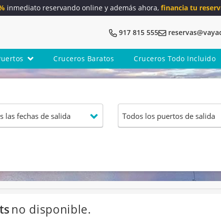
5%
inmediato reservando online y además ahora,
financia tu reserv
917 815 555
reservas@vaya
Puertos
Cruceros Baratos
Cruceros Todo Incluido
ts
no disponible.