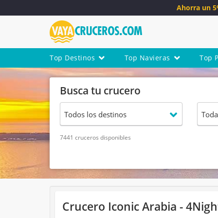
Ahorra un 
Top Destinos
Top Navieras
Top 
Busca tu crucero
7441 cruceros disponibles
Crucero Iconic Arabia - 4Nigh