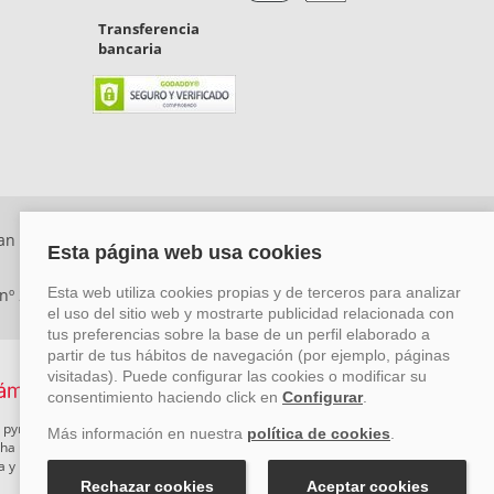
Transferencia
bancaria
an Rafael, Málaga. CP: 29006) Tel: +34 917 815 555 -
 nº 29780-2
 pymes mediante el impulso de la innovación, el desarrollo
rcha un Plan de Acción durante el año 2026 para reforzar su
ova y Pyme Cibersegura de la Cámara de Comercio de Málaga.