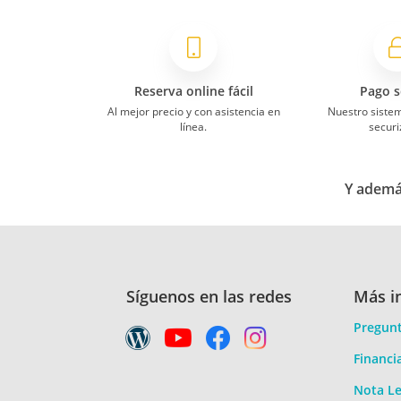
Reserva online fácil
Pago s
Al mejor precio y con asistencia en
Nuestro siste
línea.
securi
Y además
Síguenos en las redes
Más i
Pregunt
Financi
Nota Le