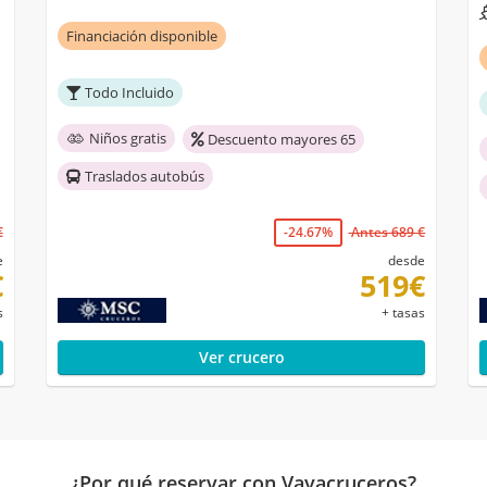
Financiación disponible
Todo Incluido
Niños gratis
Descuento mayores 65
Traslados autobús
€
-24.67%
Antes 689 €
e
desde
€
519€
s
+ tasas
Ver crucero
¿Por qué reservar con Vayacruceros?