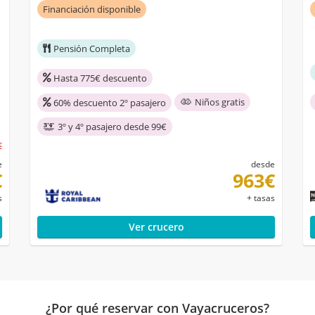
Financiación disponible
Pensión Completa
Hasta 775€ descuento
Niños gratis
60% descuento 2º pasajero
3º y 4º pasajero desde 99€
€
e
desde
€
963€
s
+ tasas
Ver crucero
¿Por qué reservar con Vayacruceros?