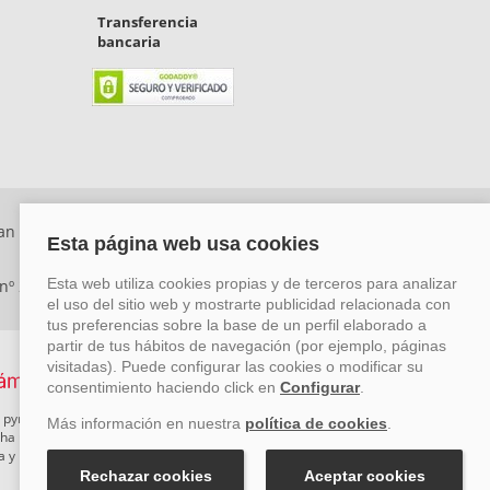
Transferencia
bancaria
an Rafael, Málaga. CP: 29006) Tel: +34 917 815 555 -
 nº 29780-2
 pymes mediante el impulso de la innovación, el desarrollo
rcha un Plan de Acción durante el año 2026 para reforzar su
ova y Pyme Cibersegura de la Cámara de Comercio de Málaga.