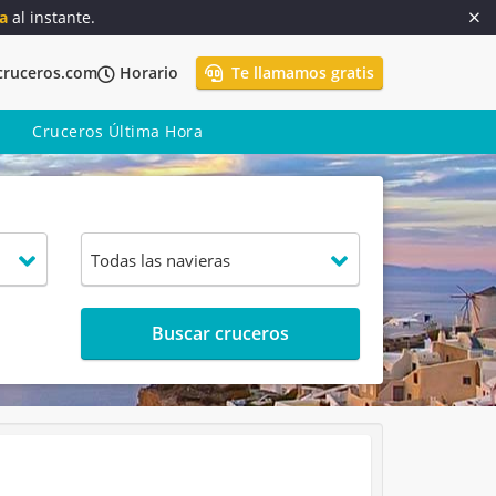
a
al instante.
cruceros.com
Horario
Te llamamos gratis
Cruceros Última Hora
Buscar cruceros