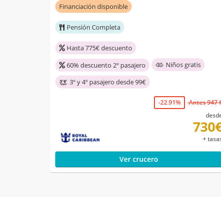
Financiación disponible
Pensión Completa
Hasta 775€ descuento
Niños gratis
60% descuento 2º pasajero
3º y 4º pasajero desde 99€
-22.91%
Antes 947 
desd
730
+ tasa
Ver crucero