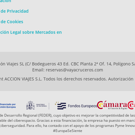
ación
a de Privacidad
a de Cookies
ción Legal sobre Mercados en
ón Viajes SL (C/ Bodegueros 43 Ed. CBC Planta 2ª Of. 14, Polígono S
Email: reservas@vayacruceros.com
t ACCION VIAJES S.L. Todos los derechos reservados. Autorización
e Desarrollo Regional (FEDER), cuyo objetivo es mejorar la competitividad de las
 fiable del ciberespacio. Gracias a esta financiación, la empresa ha puesto en ma
a ciberseguridad. Para ello, ha contado con el apoyo de los programas Pyme Inn
#EuropaSeSiente