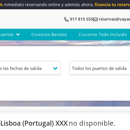
5%
inmediato reservando online y además ahora,
financia tu reserv
917 815 555
reservas@vaya
Puertos
Cruceros Baratos
Cruceros Todo Incluido
 Lisboa (Portugal) XXX
no disponible.