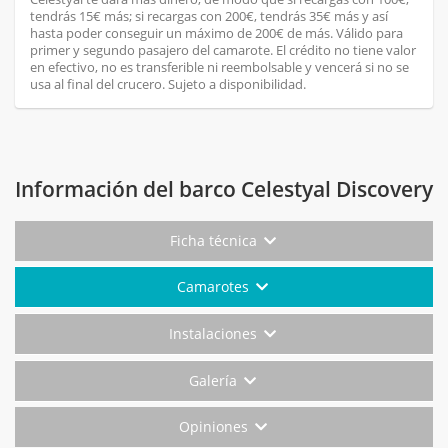
tendrás 15€ más; si recargas con 200€, tendrás 35€ más y así
hasta poder conseguir un máximo de 200€ de más. Válido para
primer y segundo pasajero del camarote. El crédito no tiene valor
en efectivo, no es transferible ni reembolsable y vencerá si no se
usa al final del crucero. Sujeto a disponibilidad.
Información del barco Celestyal Discovery
Ficha técnica
Camarotes
Instalaciones
Galería
Opiniones