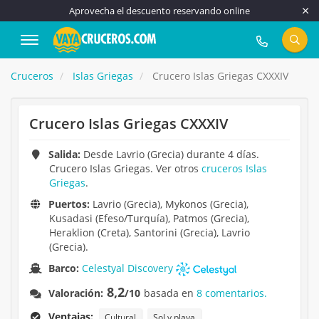
Aprovecha el descuento reservando online
917 815 555
Cruceros
Islas Griegas
Crucero Islas Griegas CXXXIV
Crucero Islas Griegas CXXXIV
Salida:
Desde Lavrio (Grecia) durante 4 días.
Crucero Islas Griegas. Ver otros
cruceros Islas
Griegas
.
Puertos:
Lavrio (Grecia), Mykonos (Grecia),
Kusadasi (Efeso/Turquía), Patmos (Grecia),
Heraklion (Creta), Santorini (Grecia), Lavrio
(Grecia).
Barco:
Celestyal Discovery
8,2
Valoración:
/10
basada en
8 comentarios.
Ventajas:
Cultural
Sol y playa