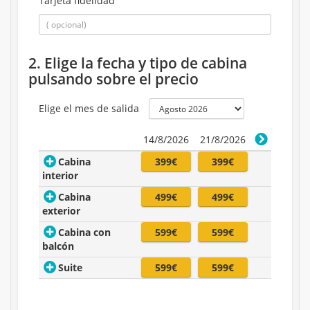
Tarjeta fidelidad
2. Elige la fecha y tipo de cabina
pulsando sobre el precio
Elige el mes de salida
14/8/2026
21/8/2026
Cabina
399€
399€
interior
Cabina
499€
499€
exterior
Cabina con
599€
599€
balcón
Suite
599€
599€