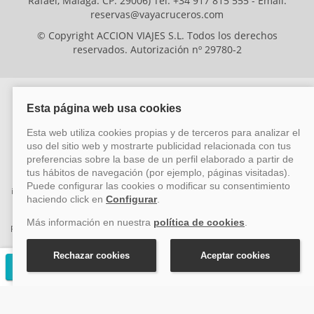
Rafael, Málaga. CP: 29006) Tel: +34 917 815 555 - Email:
reservas@vayacruceros.com
© Copyright ACCION VIAJES S.L. Todos los derechos
reservados. Autorización nº 29780-2
ACCION VIAJES SL ha sido beneficiaria del Fondo Europeo de Desarrollo
Regional (FEDER), cuyo objetivo es mejorar la competitividad de las pymes
mediante el impulso de la innovación, el desarrollo tecnológico, la
investigación de calidad y el uso seguro y fiable del ciberespacio. Gracias a
esta financiación, la empresa ha puesto en marcha un Plan de Acción
durante el año 2026 para reforzar su competitividad empresarial,
promoviendo la innovación y la ciberseguridad. Para ello, ha contado con el
apoyo de los programas Pyme Innova y Pyme Cibersegura de la Cámara
de Comercio de Málaga. #EuropaSeSiente
Solicitar presupuesto gratuito