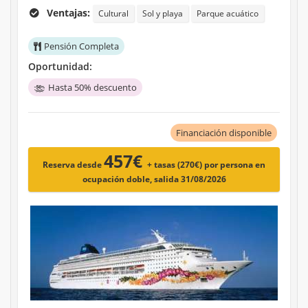
Ventajas:
Cultural
Sol y playa
Parque acuático
Pensión Completa
Oportunidad:
Hasta 50% descuento
Financiación disponible
457€
Reserva desde
+ tasas (270€)
por persona en
ocupación doble, salida 31/08/2026