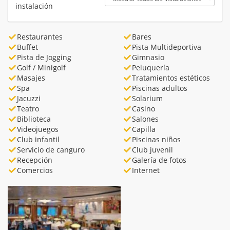
instalación
Restaurantes
Bares
Buffet
Pista Multideportiva
Pista de Jogging
Gimnasio
Golf / Minigolf
Peluquería
Masajes
Tratamientos estéticos
Spa
Piscinas adultos
Jacuzzi
Solarium
Teatro
Casino
Biblioteca
Salones
Videojuegos
Capilla
Club infantil
Piscinas niños
Servicio de canguro
Club juvenil
Recepción
Galería de fotos
Comercios
Internet