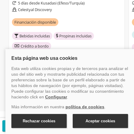
5 días desde Kusadasi (Efeso/Turquía)
Celestyal Discovery
Financiación disponible
Bebidas incluidas
Propinas incluidas
Crédito a bordo
desde
499€
+ tasas
Ver crucero
¿Por qué reservar con Vayacruceros?
Solicitar presupuesto gratuito