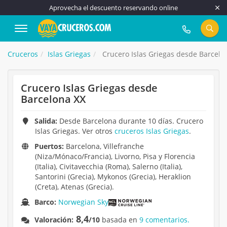
Aprovecha el descuento reservando online
917 815 555
Cruceros
Islas Griegas
Crucero Islas Griegas desde Barcelo
Crucero Islas Griegas desde
Barcelona XX
Salida:
Desde Barcelona durante 10 días. Crucero
Islas Griegas. Ver otros
cruceros Islas Griegas
.
Puertos:
Barcelona, Villefranche
(Niza/Mónaco/Francia), Livorno, Pisa y Florencia
(Italia), Civitavecchia (Roma), Salerno (Italia),
Santorini (Grecia), Mykonos (Grecia), Heraklion
(Creta), Atenas (Grecia).
Barco:
Norwegian Sky
8,4
Valoración:
/10
basada en
9 comentarios.