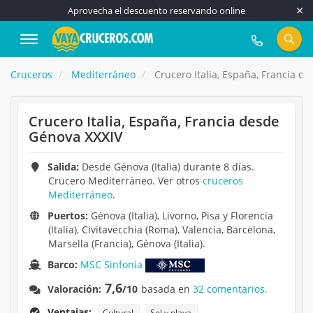
Aprovecha el descuento reservando online
917 815 555
Cruceros
Mediterráneo
Crucero Italia, España, Francia d
Crucero Italia, España, Francia desde
Génova XXXIV
Salida:
Desde Génova (Italia) durante 8 días.
Crucero Mediterráneo. Ver otros
cruceros
Mediterráneo
.
Puertos:
Génova (Italia), Livorno, Pisa y Florencia
(Italia), Civitavecchia (Roma), Valencia, Barcelona,
Marsella (Francia), Génova (Italia).
Barco:
MSC Sinfonia
7,6
Valoración:
/10
basada en
32 comentarios.
Ventajas:
Cultural
Sol y playa