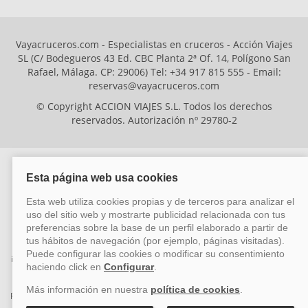
Vayacruceros.com - Especialistas en cruceros - Acción Viajes
SL (C/ Bodegueros 43 Ed. CBC Planta 2ª Of. 14, Polígono San
Rafael, Málaga. CP: 29006) Tel: +34 917 815 555 - Email:
reservas@vayacruceros.com
© Copyright ACCION VIAJES S.L. Todos los derechos
reservados. Autorización nº 29780-2
ACCION VIAJES SL ha sido beneficiaria del Fondo Europeo de Desarrollo
Regional (FEDER), cuyo objetivo es mejorar la competitividad de las pymes
mediante el impulso de la innovación, el desarrollo tecnológico, la
investigación de calidad y el uso seguro y fiable del ciberespacio. Gracias a
esta financiación, la empresa ha puesto en marcha un Plan de Acción
durante el año 2026 para reforzar su competitividad empresarial,
promoviendo la innovación y la ciberseguridad. Para ello, ha contado con el
apoyo de los programas Pyme Innova y Pyme Cibersegura de la Cámara