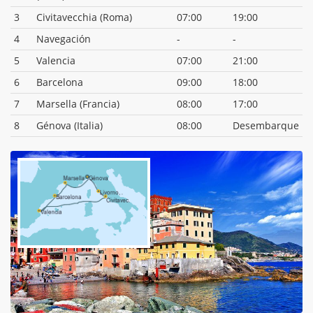
3
Civitavecchia (Roma)
07:00
19:00
4
Navegación
-
-
5
Valencia
07:00
21:00
6
Barcelona
09:00
18:00
7
Marsella (Francia)
08:00
17:00
8
Génova (Italia)
08:00
Desembarque