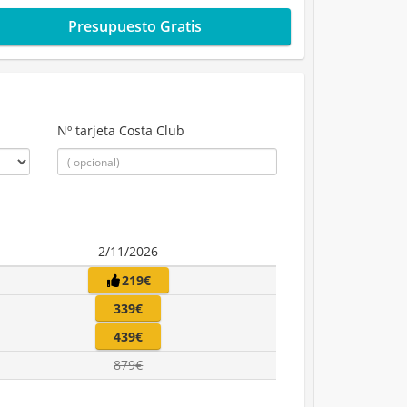
Presupuesto Gratis
Nº tarjeta Costa Club
2/11/2026
219€
339€
439€
879€