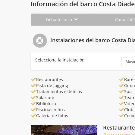
Información del barco Costa Diad
Ficha técnica
Camarot
Instalaciones del barco Costa D
Selecciona la instalación
Restaurantes
Bare
Pista de Jogging
Gimn
Tratamientos estéticos
Spa
Solarium
Teatr
Biblioteca
Vide
Piscinas niños
Club 
Galería de fotos
Come
Restaurante
Restaurantes y