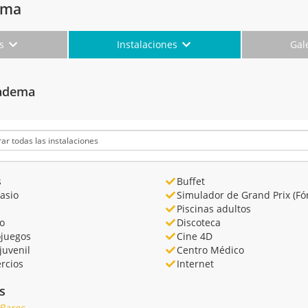
ema
es
Instalaciones
Gal
iadema
s
Buffet
asio
Simulador de Grand Prix (Fó
Piscinas adultos
o
Discoteca
ojuegos
Cine 4D
juvenil
Centro Médico
rcios
Internet
s
 Bares