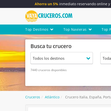
Ahorra un 5%
inmediato reservando online 
Top Destinos
Top Navieras
Top 
Busca tu crucero
7440 cruceros disponibles
Cruceros
Atlántico
Crucero Italia, España, Port