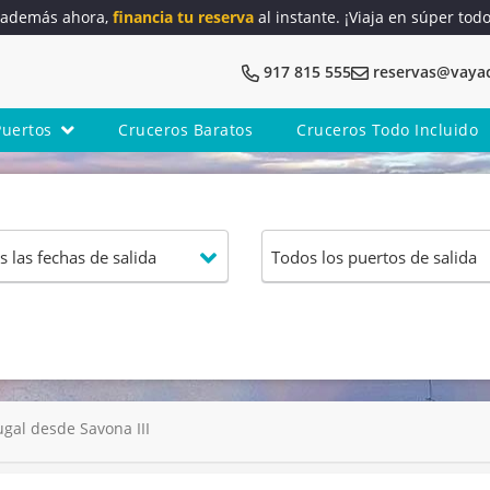
y además ahora,
financia tu reserva
al instante. ¡Viaja en súper tod
917 815 555
reservas@vaya
Puertos
Cruceros Baratos
Cruceros Todo Incluido
ugal desde Savona III