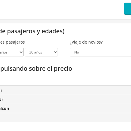
de pasajeros y edades)
es pasajeros
¿Viaje de novios?
a pulsando sobre el precio
or
or
alcón