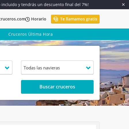
o incluido y tendrás un descuento final del 7%!
cruceros.com
Horario
Te llamamos gratis
Cruceros Última Hora
Buscar cruceros