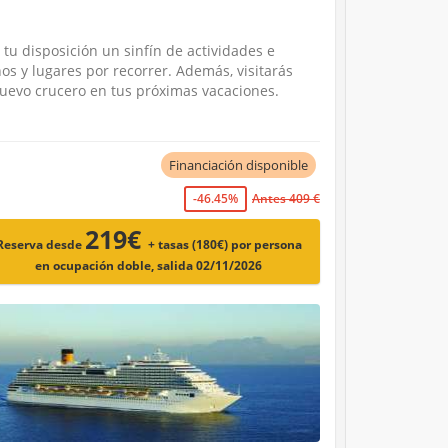
tu disposición un sinfín de actividades e
os y lugares por recorrer. Además, visitarás
uevo crucero en tus próximas vacaciones.
Financiación disponible
-46.45%
Antes 409 €
219€
Reserva desde
+ tasas (180€)
por persona
en ocupación doble, salida 02/11/2026