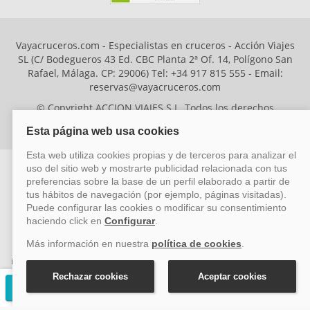
Vayacruceros.com - Especialistas en cruceros - Acción Viajes
SL (C/ Bodegueros 43 Ed. CBC Planta 2ª Of. 14, Polígono San
Rafael, Málaga. CP: 29006) Tel: +34 917 815 555 - Email:
reservas@vayacruceros.com
© Copyright ACCION VIAJES S.L. Todos los derechos
reservados. Autorización nº 29780-2
ACCION VIAJES SL ha sido beneficiaria del Fondo Europeo de Desarrollo
Regional (FEDER), cuyo objetivo es mejorar la competitividad de las pymes
mediante el impulso de la innovación, el desarrollo tecnológico, la
investigación de calidad y el uso seguro y fiable del ciberespacio. Gracias a
esta financiación, la empresa ha puesto en marcha un Plan de Acción
durante el año 2026 para reforzar su competitividad empresarial,
Solicitar presupuesto gratuito
promoviendo la innovación y la ciberseguridad. Para ello, ha contado con el
apoyo de los programas Pyme Innova y Pyme Cibersegura de la Cámara