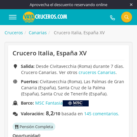
Aprovecha el descuento reservando online
917 815 555
Cruceros
Canarias
Crucero Italia, España XV
Crucero Italia, España XV
Salida:
Desde Civitavecchia (Roma) durante 7 días.
Crucero Canarias. Ver otros
cruceros Canarias
.
Puertos:
Civitavecchia (Roma), Las Palmas de Gran
Canaria (España), Santa Cruz de la Palma
(España), Santa Cruz de Tenerife (España).
Barco:
MSC Fantasia
8,2
Valoración:
/10
basada en
145 comentarios.
Pensión Completa
Oportunidad: