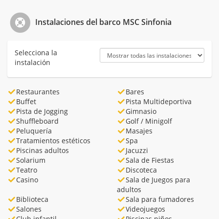
Instalaciones del barco MSC Sinfonia
Selecciona la
instalación
Restaurantes
Bares
Buffet
Pista Multideportiva
Pista de Jogging
Gimnasio
Shuffleboard
Golf / Minigolf
Peluquería
Masajes
Tratamientos estéticos
Spa
Piscinas adultos
Jacuzzi
Solarium
Sala de Fiestas
Teatro
Discoteca
Casino
Sala de Juegos para
adultos
Biblioteca
Sala para fumadores
Salones
Videojuegos
Club infantil
Piscinas niños