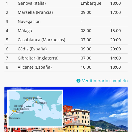
1
Génova (Italia)
Embarque
18:00
2
Marsella (Francia)
09:00
17:00
3
Navegación
-
-
4
Málaga
08:00
15:00
5
Casablanca (Marruecos)
07:00
20:00
6
Cádiz (España)
09:00
20:00
7
Gibraltar (Inglaterra)
07:00
14:00
8
Alicante (España)
10:00
18:00
Ver itinerario completo