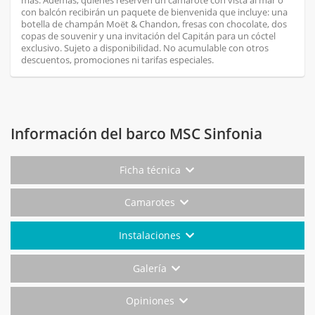
más. Además, quienes reserven un camarote con vista al mar o
con balcón recibirán un paquete de bienvenida que incluye: una
botella de champán Moët & Chandon, fresas con chocolate, dos
copas de souvenir y una invitación del Capitán para un cóctel
exclusivo. Sujeto a disponibilidad. No acumulable con otros
descuentos, promociones ni tarifas especiales.
Información del barco MSC Sinfonia
Ficha técnica
Camarotes
Instalaciones
Galería
Opiniones