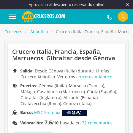
Aprovecha el descuento reservando online
917 815 555
Cruceros
Atlántico
Crucero Italia, Francia, España, Marru
Crucero Italia, Francia, España,
Marruecos, Gibraltar desde Génova
Salida:
Desde Génova (Italia) durante 11 días.
Crucero Atlántico. Ver otros
cruceros Atlántico
.
Puertos:
Génova (Italia), Marsella (Francia),
Málaga, Casablanca (Marruecos), Cádiz (España),
Gibraltar (Inglaterra), Alicante (España),
Civitavecchia (Roma), Génova (Italia).
Barco:
MSC Sinfonia
7,6
Valoración:
/10
basada en
32 comentarios.