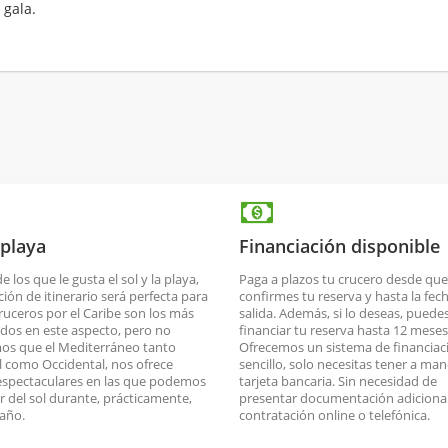
 gala.
 playa
Financiación disponible
de los que le gusta el sol y la playa,
Paga a plazos tu crucero desde que
ción de itinerario será perfecta para
confirmes tu reserva y hasta la fec
cruceros por el Caribe son los más
salida. Además, si lo deseas, puede
dos en este aspecto, pero no
financiar tu reserva hasta 12 meses
os que el Mediterráneo tanto
Ofrecemos un sistema de financiac
l como Occidental, nos ofrece
sencillo, solo necesitas tener a man
espectaculares en las que podemos
tarjeta bancaria. Sin necesidad de
ar del sol durante, prácticamente,
presentar documentación adicional
 año.
contratación online o telefónica.