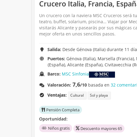
Crucero Italia, Francia, Espa
Un crucero con la naviera MSC Cruceros será tu
teatro, buffet, solarium, piscina… Viajar por Me
visitarás Alicante y pasearás por sus mágicas 
mejor oferta en unos sencillos pasos.
Salida:
Desde Génova (Italia) durante 11 dí
Puertos:
Génova (Italia), Marsella (Francia)
(España), Alicante (España), Civitavecchia (R
Barco:
MSC Sinfonia
7,6
Valoración:
/10
basada en
32 comentari
Ventajas:
Cultural
Sol y playa
Pensión Completa
Oportunidad:
Niños gratis
Descuento mayores 65