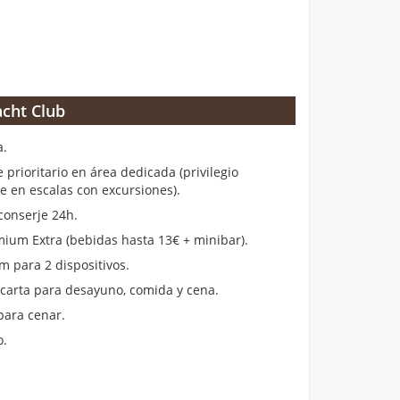
cht Club
a.
rioritario en área dedicada (privilegio
en escalas con excursiones).
conserje 24h.
ium Extra (bebidas hasta 13€ + minibar).
m para 2 dispositivos.
 carta para desayuno, comida y cena.
para cenar.
o.