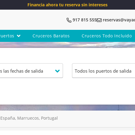
Financia ahora tu reserva sin intereses
917 815 555
reservas@vaya
Puertos
Cruceros Baratos
Cruceros Todo Incluido
, España, Marruecos, Portugal