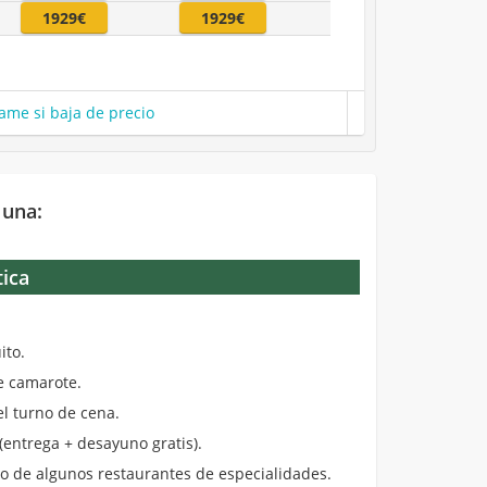
1929€
1929€
ame si baja de precio
 una:
tica
.
ito.
de camarote.
el turno de cena.
entrega + desayuno gratis).
 de algunos restaurantes de especialidades.