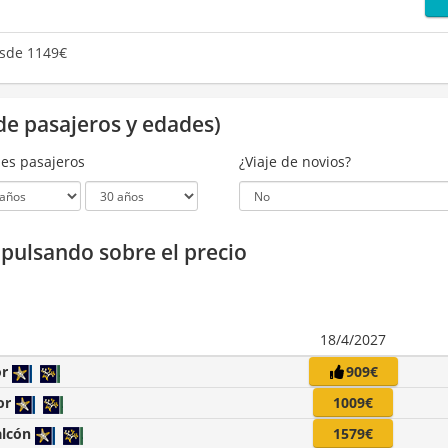
sde 1149€
de pasajeros y edades)
es pasajeros
¿Viaje de novios?
a pulsando sobre el precio
18/4/2027
or
909€
or
1009€
alcón
1579€