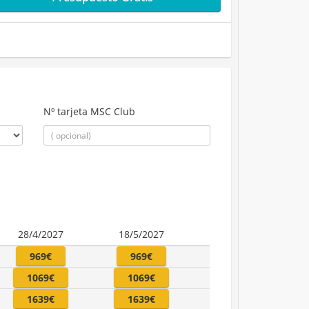
Nº tarjeta MSC Club
28/4/2027
18/5/2027
969€
969€
1069€
1069€
1639€
1639€