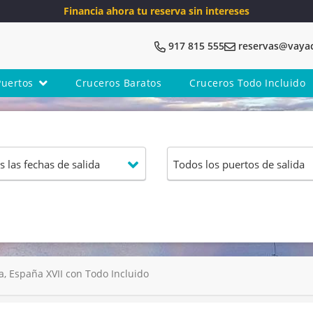
Financia ahora tu reserva sin intereses
917 815 555
reservas@vaya
Puertos
Cruceros Baratos
Cruceros Todo Incluido
ia, España XVII con Todo Incluido