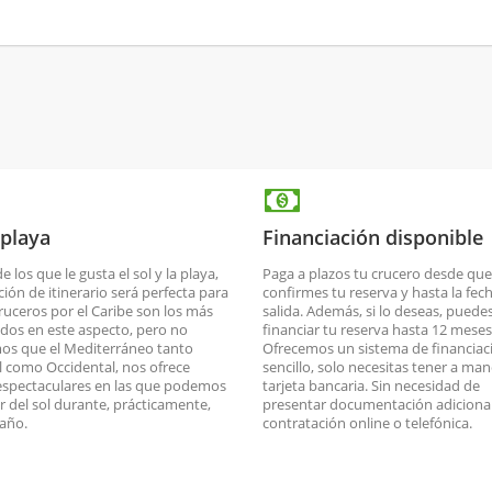
 playa
Financiación disponible
de los que le gusta el sol y la playa,
Paga a plazos tu crucero desde que
ción de itinerario será perfecta para
confirmes tu reserva y hasta la fec
cruceros por el Caribe son los más
salida. Además, si lo deseas, puede
dos en este aspecto, pero no
financiar tu reserva hasta 12 meses
os que el Mediterráneo tanto
Ofrecemos un sistema de financiac
l como Occidental, nos ofrece
sencillo, solo necesitas tener a man
espectaculares en las que podemos
tarjeta bancaria. Sin necesidad de
ar del sol durante, prácticamente,
presentar documentación adicional
 año.
contratación online o telefónica.