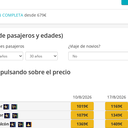
ÓN COMPLETA
desde 679€
de pasajeros y edades)
es pasajeros
¿Viaje de novios?
a pulsando sobre el precio
10/8/2026
17/8/2026
or
1019€
1169€
or
1079€
1349€
alcón
1369€
1409€