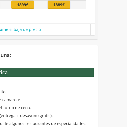
1899€
1889€
same si baja de precio
 una:
tica
.
ito.
de camarote.
el turno de cena.
entrega + desayuno gratis).
 de algunos restaurantes de especialidades.