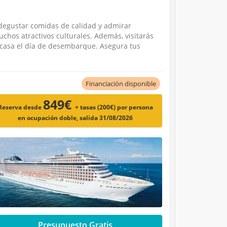
degustar comidas de calidad y admirar
uchos atractivos culturales. Además, visitarás
a casa el día de desembarque. Asegura tus
Financiación disponible
849€
Reserva desde
+ tasas (200€)
por persona
en ocupación doble, salida 31/08/2026
Presupuesto Gratis