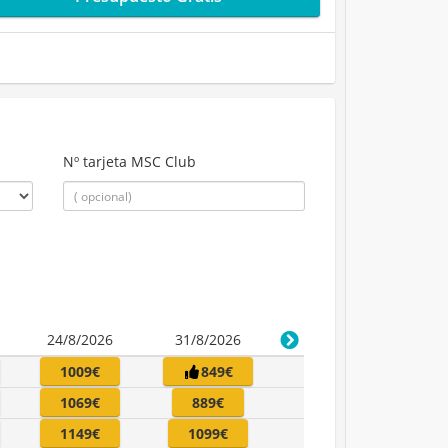
Nº tarjeta MSC Club
24/8/2026
31/8/2026
1009€
849€
1069€
889€
1149€
1099€