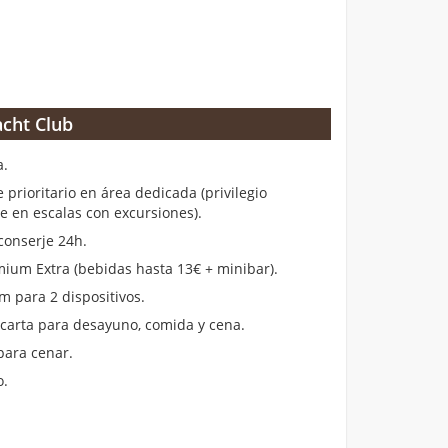
cht Club
a.
rioritario en área dedicada (privilegio
en escalas con excursiones).
conserje 24h.
ium Extra (bebidas hasta 13€ + minibar).
m para 2 dispositivos.
 carta para desayuno, comida y cena.
para cenar.
o.