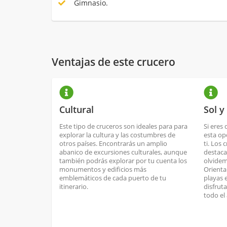
Gimnasio.
Ventajas de este crucero
Cultural
Sol y
Este tipo de cruceros son ideales para para
Si eres 
explorar la cultura y las costumbres de
esta op
otros países. Encontrarás un amplio
ti. Los 
abanico de excursiones culturales, aunque
destaca
también podrás explorar por tu cuenta los
olvidem
monumentos y edificios más
Orienta
emblemáticos de cada puerto de tu
playas 
itinerario.
disfrut
todo el