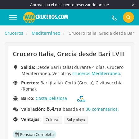
Aprovecha el descuento reservando online
917 815 555
Cruceros
Mediterráneo
Crucero Italia, Grecia desde Bari L
Crucero Italia, Grecia desde Bari LVIII
Salida:
Desde Bari (Italia) durante 4 días. Crucero
Mediterráneo. Ver otros
cruceros Mediterráneo
.
Puertos:
Bari (Italia), Corfú (Grecia), Civitavecchia
(Roma).
Barco:
Costa Deliziosa
8,4
Valoración:
/10
basada en
30 comentarios.
Ventajas:
Cultural
Sol y playa
Pensión Completa