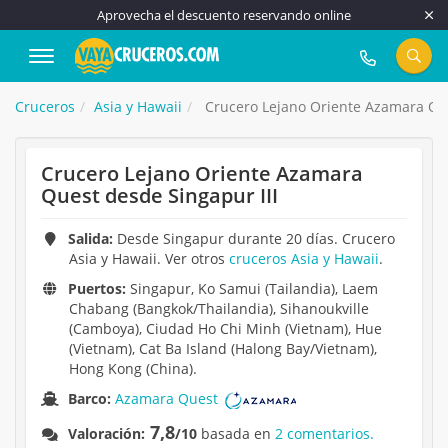
Aprovecha el descuento reservando online
917 815 555
Cruceros
Asia y Hawaii
Crucero Lejano Oriente Azamara Que
Crucero Lejano Oriente Azamara
Quest desde Singapur III
Salida:
Desde Singapur durante 20 días. Crucero
Asia y Hawaii. Ver otros
cruceros Asia y Hawaii
.
Puertos:
Singapur, Ko Samui (Tailandia), Laem
Chabang (Bangkok/Thailandia), Sihanoukville
(Camboya), Ciudad Ho Chi Minh (Vietnam), Hue
(Vietnam), Cat Ba Island (Halong Bay/Vietnam),
Hong Kong (China).
Barco:
Azamara Quest
7,8
Valoración:
/10
basada en
2 comentarios.