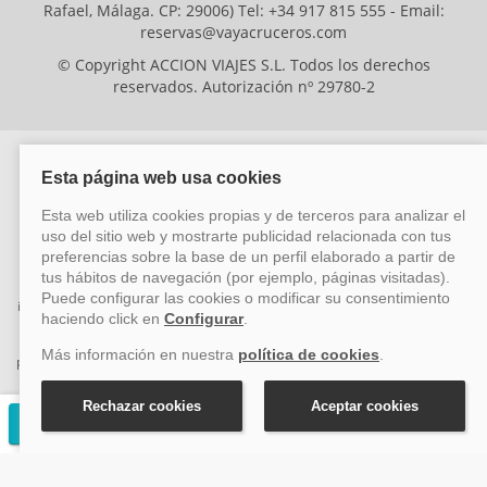
Rafael, Málaga. CP: 29006) Tel: +34 917 815 555 - Email:
reservas@vayacruceros.com
© Copyright ACCION VIAJES S.L. Todos los derechos
reservados. Autorización nº 29780-2
ACCION VIAJES SL ha sido beneficiaria del Fondo Europeo de Desarrollo
Regional (FEDER), cuyo objetivo es mejorar la competitividad de las pymes
mediante el impulso de la innovación, el desarrollo tecnológico, la
investigación de calidad y el uso seguro y fiable del ciberespacio. Gracias a
esta financiación, la empresa ha puesto en marcha un Plan de Acción
durante el año 2026 para reforzar su competitividad empresarial,
promoviendo la innovación y la ciberseguridad. Para ello, ha contado con el
apoyo de los programas Pyme Innova y Pyme Cibersegura de la Cámara
de Comercio de Málaga. #EuropaSeSiente
Solicitar presupuesto gratuito